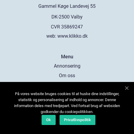
web:
www.klikko.dk
Menu
Annonsering
Om oss
Cookies
På vores website bruges cookies til at huske dine indstillinger,
Kontakta oss
statistik og personalisering af indhold og annoncer. Denne
Sitemap
information deles med tredjepart. Ved fortsat brug af websiden
godkender du cookiepolitikken.
Ok
Privatlivspolitik