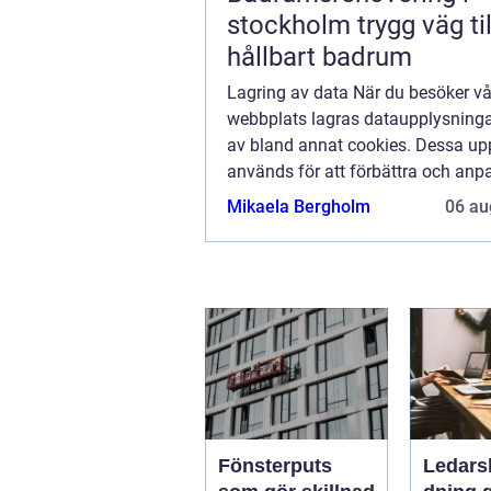
stockholm trygg väg till ett
hållbart badrum
Lagring av data När du besöker vå
webbplats lagras dataupplysninga
av bland annat cookies. Dessa upp
används för att förbättra och anp
innehållet på vår sida och för att 
Mikaela Bergholm
06 au
bra information som möjligt. Om du
att vi...
Fönsterputs
Ledars