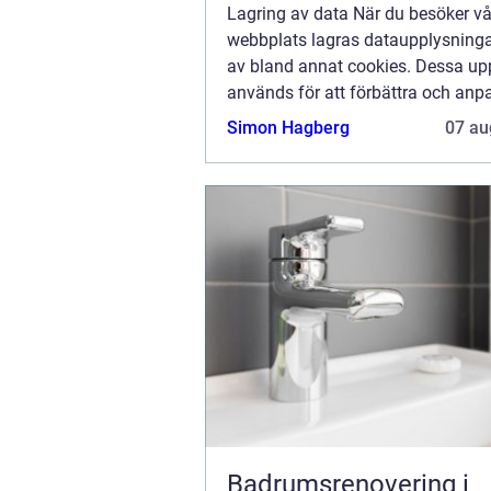
Lagring av data När du besöker vå
webbplats lagras dataupplysninga
av bland annat cookies. Dessa upp
används för att förbättra och anp
innehållet på vår sida och för att 
Simon Hagberg
07 au
bra information som möjligt. Om du
att vi...
Badrumsrenovering i