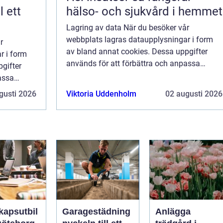
hälso- och sjukvård i hemmet
Lagring av data När du besöker vår
webbplats lagras dataupplysningar i form
r
av bland annat cookies. Dessa uppgifter
r i form
används för att förbättra och anpassa
gifter
innehållet på vår sida och för att ge dig så
assa
bra information som möjligt. Om du inte vill
ge dig så
gusti 2026
Viktoria Uddenholm
02 augusti 2026
att vi...
 inte vill
kapsutbil
Garagestädning
Anlägga