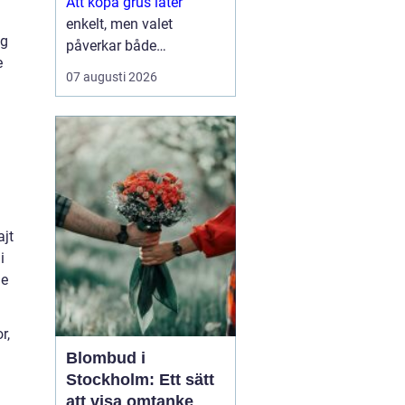
Att köpa grus låter
enkelt, men valet
ig
påverkar både
e
hållbarhet, dränering och
07 augusti 2026
hur ytan ser ut på sikt.
Den som planerar en
uppfart, en grusgång
eller ett större
byggprojekt behöv...
ajt
i
de
r,
Blombud i
Stockholm: Ett sätt
att visa omtanke