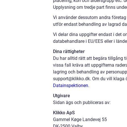
placering, kön och åldersgrupp etc. d
Upplysning om tredje part finns unde
Vi använder dessutom andra företag s
utför endast behandling av lagrad dat
Vi delar dina uppgifter endast i det o
databehandlare i EU/EES eller i länd
Dina rättigheter
Du har alltid rätt att begära tillgång 
vissa fall kräva att uppgifterna rader
lagring och behandling av personuppgi
support@klikko.dk. Om du vill klaga ö
Datainspektionen
.
Utgivare
Sidan ägs och publiceras av:
Klikko ApS
Gammel Køge Landevej 55
DK-2500 Valby