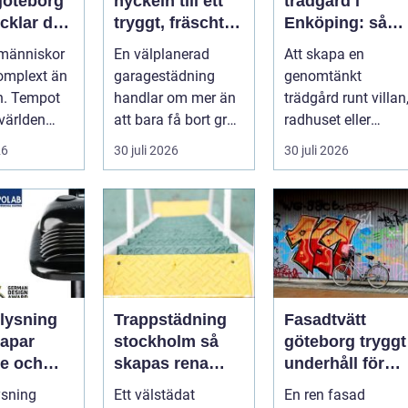
göteborg
nyckeln till ett
trädgård i
cklar du
tryggt, fräscht
Enköping: så
 som
och hållbart
skapar du en
 människor
En välplanerad
Att skapa en
i längden
garage
hållbar och
omplext än
garagestädning
genomtänkt
harmonisk
n. Tempot
handlar om mer än
trädgård runt villan
utemiljö
världen
att bara få bort grus
radhuset eller
s snabbt
och damm från
fritidshuset i Enkö..
26
30 juli 2026
30 juli 2026
rbet...
golvet. Rena gar...
lysning
Trappstädning
Fasadtvätt
apar
stockholm så
göteborg tryggt
re och
skapas rena
underhåll för
llbara
trapphus som
hållbara fasade
ysning
Ett välstädat
En ren fasad
håller över tid