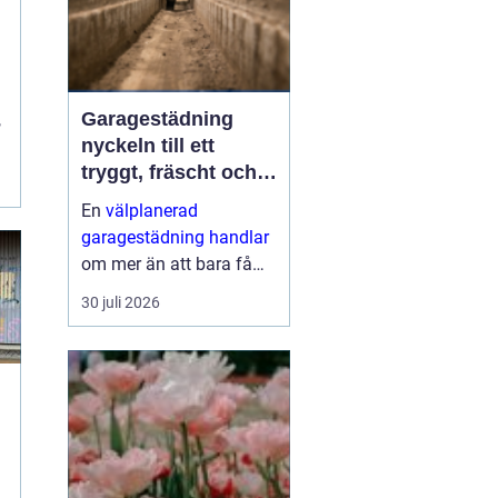
Garagestädning
,
nyckeln till ett
tryggt, fräscht och
.
hållbart garage
En
välplanerad
garagestädning handlar
om mer än att bara få
bort grus och damm från
30 juli 2026
golvet. Rena garage ger
säkrare trafikytor,
minskar risken för
fuktskador och skapar
en bättre inomhu...
r