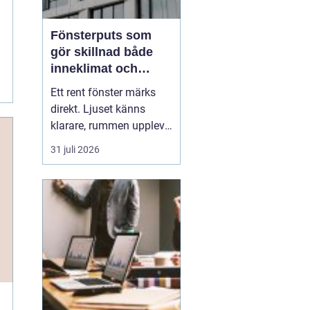
Fönsterputs som
gör skillnad både
inneklimat och
utsikt
Ett rent fönster märks
direkt. Ljuset känns
klarare, rummen upplevs
större och hela hemmet
31 juli 2026
eller kontoret ser mer
välskött ut. Samtidigt
är
fönsterputs något
många drar sig för. Det
tar ti...