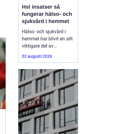
Hsl insatser så
fungerar hälso- och
sjukvård i hemmet
Hälso- och sjukvård i
hemmet har blivit en allt
viktigare del av
välfärden. Fler lever
02 augusti 2026
längre, fler har komplexa
behov, och många vill
kunna bo kvar hemma
så länge som möjligt.
Här
spelar HSL insatser
en