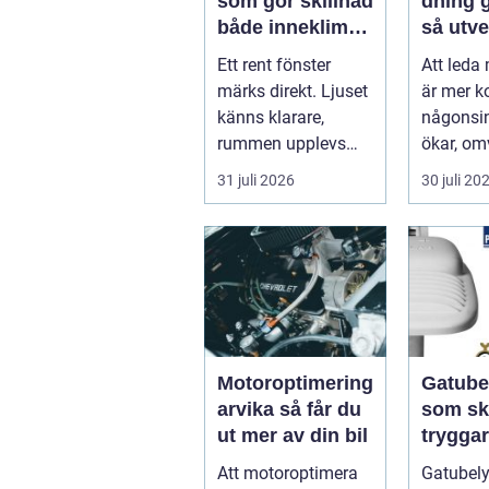
som gör skillnad
dning 
både inneklimat
så utve
och utsikt
ledare
Ett rent fönster
Att leda
håller 
märks direkt. Ljuset
är mer k
känns klarare,
någonsi
rummen upplevs
ökar, om
större och hela
förändra
31 juli 2026
30 juli 20
hemmet eller kon...
och meda
Motoroptimering
Gatube
arvika så får du
som sk
ut mer av din bil
trygga
mer hå
Att motoroptimera
Gatubel
miljöer