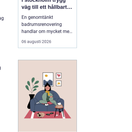
i stockholm trygg
väg till ett hållbart
.
badrum
En genomtänkt
ag
badrumsrenovering
handlar om mycket mer
än nya kakelplattor och
06 augusti 2026
en snygg duschhörna.
För många i Stockholm
är badrummet hemmets
mest tekniskt
g
avancerade rum, där
funktion, hållbarhet och
stil måste samspela i en
miljö som utsätts för
fu...