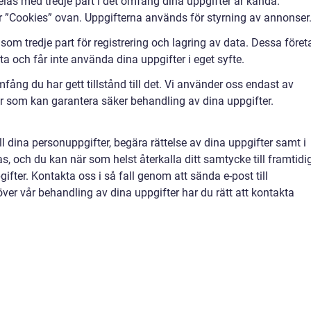
elas med tredje part i det omfång dina uppgifter är kända.
r ”Cookies” ovan. Uppgifterna används för styrning av annonser
om tredje part för registrering och lagring av data. Dessa föret
a och får inte använda dina uppgifter i eget syfte.
mfång du har gett tillstånd till det. Vi använder oss endast av
er som kan garantera säker behandling av dina uppgifter.
till dina personuppgifter, begära rättelse av dina uppgifter samt i
as, och du kan när som helst återkalla ditt samtycke till framtidi
fter. Kontakta oss i så fall genom att sända e-post till
ver vår behandling av dina uppgifter har du rätt att kontakta