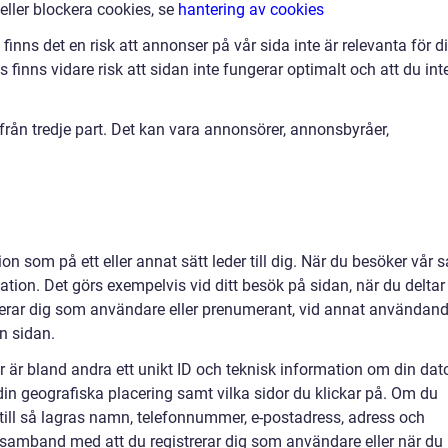
 eller blockera cookies, se
hantering av cookies
finns det en risk att annonser på vår sida inte är relevanta för d
finns vidare risk att sidan inte fungerar optimalt och att du int
ån tredje part. Det kan vara annonsörer, annonsbyråer,
on som på ett eller annat sätt leder till dig. När du besöker vår s
ation. Det görs exempelvis vid ditt besök på sidan, när du deltar 
strerar dig som användare eller prenumerant, vid annat användan
ån sidan.
r är bland andra ett unikt ID och teknisk information om din dato
 din geografiska placering samt vilka sidor du klickar på. Om du
ärtill så lagras namn, telefonnummer, e-postadress, adress och
 i samband med att du registrerar dig som användare eller när du