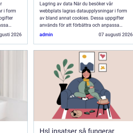
r
Lagring av data När du besöker vår
r i form
webbplats lagras dataupplysningar i form
gifter
av bland annat cookies. Dessa uppgifter
assa
används för att förbättra och anpassa
ge dig så
innehållet på vår sida och för att ge dig så
gusti 2026
admin
07 augusti 2026
 inte vill
bra information som möjligt. Om du inte vill
att vi...
Hsl insatser så fungerar