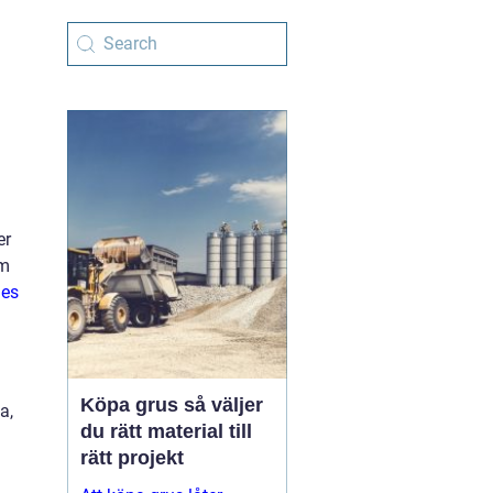
er
om
ies
Köpa grus så väljer
a,
du rätt material till
rätt projekt