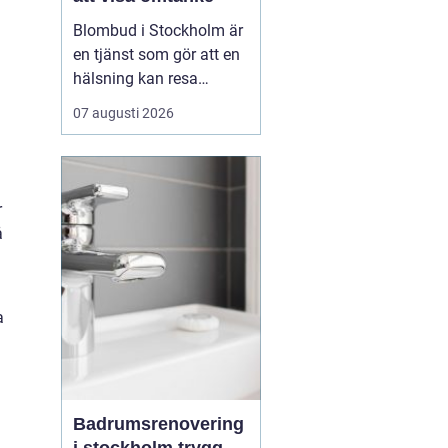
Blombud i Stockholm är
en tjänst som gör att en
hälsning kan resa
genom staden utan att
07 augusti 2026
du själv behöver lämna
hemmet eller jobbet.
Genom en enkel
beställning online hos
r
exempelvis
å
lindhagensblommor.se
kan en b...
a
Badrumsrenovering