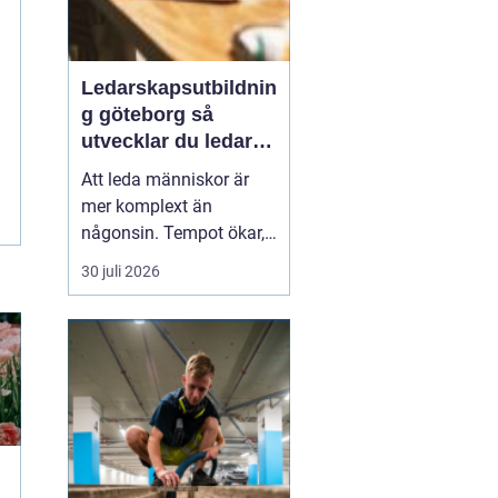
Ledarskapsutbildnin
g göteborg så
utvecklar du ledare
som håller i längden
Att leda människor är
mer komplext än
någonsin. Tempot ökar,
omvärlden förändras
30 juli 2026
snabbt och medarbetare
förväntar sig både
tydlighet och omtanke.
Många organisationer
upptäcker därför samma
sak: en
gen...