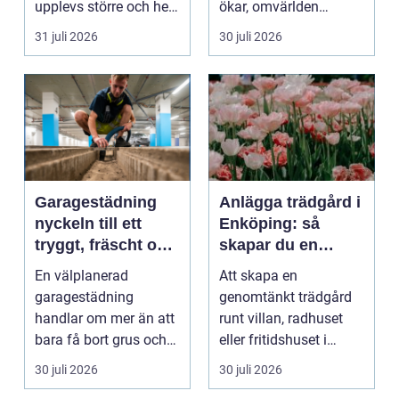
upplevs större och hela
ökar, omvärlden
hemmet eller kon...
förändras snabbt och
31 juli 2026
30 juli 2026
medarbet...
Garagestädning
Anlägga trädgård i
nyckeln till ett
Enköping: så
tryggt, fräscht och
skapar du en
hållbart garage
hållbar och
En välplanerad
Att skapa en
harmonisk
garagestädning
genomtänkt trädgård
utemiljö
handlar om mer än att
runt villan, radhuset
bara få bort grus och
eller fritidshuset i
damm från golvet.
Enkö...
30 juli 2026
30 juli 2026
Rena gar...