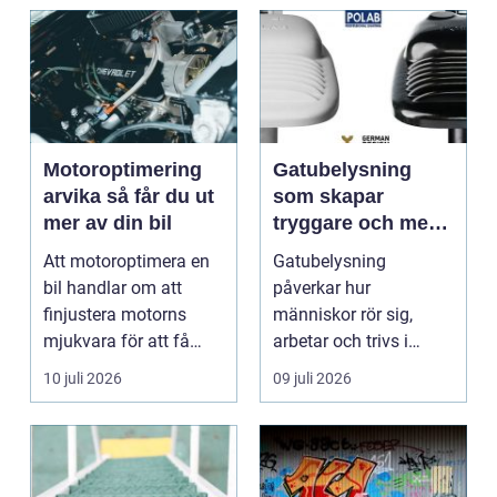
Motoroptimering
Gatubelysning
arvika så får du ut
som skapar
mer av din bil
tryggare och mer
hållbara miljöer
Att motoroptimera en
Gatubelysning
bil handlar om att
påverkar hur
finjustera motorns
människor rör sig,
mjukvara för att få
arbetar och trivs i
bättre respons, mer k...
städer och samhällen.
10 juli 2026
09 juli 2026
Bra belysnin...