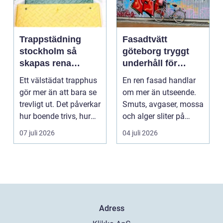
Trappstädning
Fasadtvätt
stockholm så
göteborg tryggt
skapas rena
underhåll för
trapphus som
hållbara fasader
Ett välstädat trapphus
En ren fasad handlar
håller över tid
gör mer än att bara se
om mer än utseende.
trevligt ut. Det påverkar
Smuts, avgaser, mossa
hur boende trivs, hur
och alger sliter på
besöka...
materialen och ka...
07 juli 2026
04 juli 2026
Adress