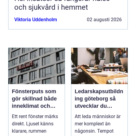
och sjukvård i hemmet
Viktoria Uddenholm
02 augusti 2026
Fönsterputs som
Ledarskapsutbildn
gör skillnad både
ing göteborg så
inneklimat och
utvecklar du
utsikt
ledare som håller i
Ett rent fönster märks
Att leda människor är
längden
direkt. Ljuset känns
mer komplext än
klarare, rummen
någonsin. Tempot