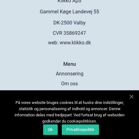
web:
www.klikko.dk
Menu
Annonsering
Om oss
Cookies
På vores website bruges cookies til at huske dine indstillinger,
Kontakta oss
statistik og personalisering af indhold og annoncer. Denne
Sitemap
information deles med tredjepart. Ved fortsat brug af websiden
godkender du cookiepolitikken.
Ok
Privatlivspolitik