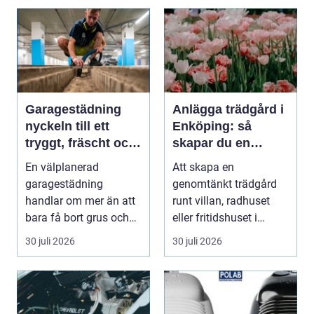
Garagestädning
Anlägga trädgård i
nyckeln till ett
Enköping: så
tryggt, fräscht och
skapar du en
hållbart garage
hållbar och
En välplanerad
Att skapa en
harmonisk utemiljö
garagestädning
genomtänkt trädgård
handlar om mer än att
runt villan, radhuset
bara få bort grus och
eller fritidshuset i
damm från golvet.
Enkö...
30 juli 2026
30 juli 2026
Rena gar...