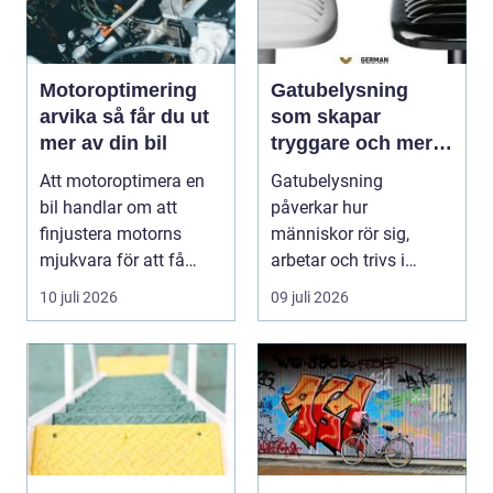
Motoroptimering
Gatubelysning
arvika så får du ut
som skapar
mer av din bil
tryggare och mer
hållbara miljöer
Att motoroptimera en
Gatubelysning
bil handlar om att
påverkar hur
finjustera motorns
människor rör sig,
mjukvara för att få
arbetar och trivs i
bättre respons, mer k...
städer och samhällen.
10 juli 2026
09 juli 2026
Bra belysnin...