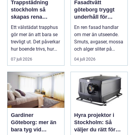
Trappstädning
Fasadtvätt
stockholm så
göteborg tryggt
skapas rena
underhåll för
trapphus som
hållbara fasader
Ett välstädat trapphus
En ren fasad handlar
håller över tid
gör mer än att bara se
om mer än utseende.
trevligt ut. Det påverkar
Smuts, avgaser, mossa
hur boende trivs, hur
och alger sliter på
besöka...
materialen och ka...
07 juli 2026
04 juli 2026
Gardiner
Hyra projektor i
Göteborg: mer än
Stockholm: Så
bara tyg vid
väljer du rätt för