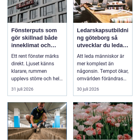
Fönsterputs som
Ledarskapsutbildni
gör skillnad både
ng göteborg så
inneklimat och
utvecklar du ledare
utsikt
som håller i
Ett rent fönster märks
Att leda människor är
längden
direkt. Ljuset känns
mer komplext än
klarare, rummen
någonsin. Tempot ökar,
upplevs större och hela
omvärlden förändras
hemmet eller kon...
snabbt och medarbet...
31 juli 2026
30 juli 2026