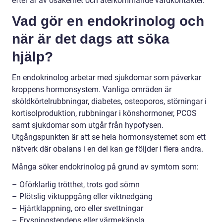
efter år av osäkerhet och återkommande vårdkontakter.
Vad gör en endokrinolog och
när är det dags att söka
hjälp?
En endokrinolog arbetar med sjukdomar som påverkar
kroppens hormonsystem. Vanliga områden är
sköldkörtelrubbningar, diabetes, osteoporos, störningar i
kortisolproduktion, rubbningar i könshormoner, PCOS
samt sjukdomar som utgår från hypofysen.
Utgångspunkten är att se hela hormonsystemet som ett
nätverk där obalans i en del kan ge följder i flera andra.
Många söker endokrinolog på grund av symtom som:
– Oförklarlig trötthet, trots god sömn
– Plötslig viktuppgång eller viktnedgång
– Hjärtklappning, oro eller svettningar
– Frysningstendens eller värmekänsla