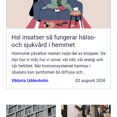
Hsl insatser så fungerar hälso-
och sjukvård i hemmet
Hormoner påverkar nästan varje del av kroppen. De
styr hur vi mår, hur vi sover, vår vikt, vår energi och
vår fertilitet. När hormonsystemet hamnar i
obalans kan symtomen bli diffusa och
långdragna. Många upplever trötthet,
Viktoria Uddenholm
02 augusti 2026
nedstämdhet, hjärtklappnin...