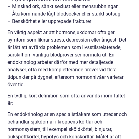
– Minskad ork, sänkt sexlust eller mensrubbningar
– Återkommande lågt blodsocker eller starkt sötsug
– Benskörhet eller upprepade frakturer
En viktig aspekt är att hormonsjukdomar ofta ger
symtom som liknar stress, depression eller ångest. Det
är lätt att avfärda problemen som livsstilsrelaterade,
särskilt om vanliga blodprover ser normala ut. En
endokrinolog arbetar därför med mer detaljerade
analyser, ofta med kompletterande prover vid flera
tidpunkter på dygnet, eftersom hormonnivåer varierar
över tid.
En tydlig, kort definition som ofta används inom fältet
är:
En endokrinolog är en specialistläkare som utreder och
behandlar sjukdomar i kroppens körtlar och
hormonsystem, till exempel sköldkörtel, binjurar,
bukspottkörtel, hypofys och könskörtlar. Målet är att