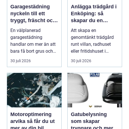
Garagestädning
Anlägga trädgård i
nyckeln till ett
Enköping: så
tryggt, fräscht och
skapar du en
hållbart garage
hållbar och
En välplanerad
Att skapa en
harmonisk utemiljö
garagestädning
genomtänkt trädgård
handlar om mer än att
runt villan, radhuset
bara få bort grus och
eller fritidshuset i
damm från golvet.
Enkö...
30 juli 2026
30 juli 2026
Rena gar...
Motoroptimering
Gatubelysning
arvika så får du ut
som skapar
mer av din bil
tryggare och mer