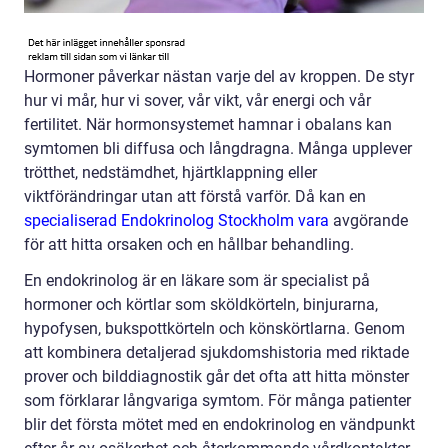
Hormoner påverkar nästan varje del av kroppen. De styr
hur vi mår, hur vi sover, vår vikt, vår energi och vår
fertilitet. När hormonsystemet hamnar i obalans kan
symtomen bli diffusa och långdragna. Många upplever
trötthet, nedstämdhet, hjärtklappning eller
viktförändringar utan att förstå varför. Då kan en
specialiserad Endokrinolog Stockholm vara
avgörande
för att hitta orsaken och en hållbar behandling.
En endokrinolog är en läkare som är specialist på
hormoner och körtlar som sköldkörteln, binjurarna,
hypofysen, bukspottkörteln och könskörtlarna. Genom
att kombinera detaljerad sjukdomshistoria med riktade
prover och bilddiagnostik går det ofta att hitta mönster
som förklarar långvariga symtom. För många patienter
blir det första mötet med en endokrinolog en vändpunkt