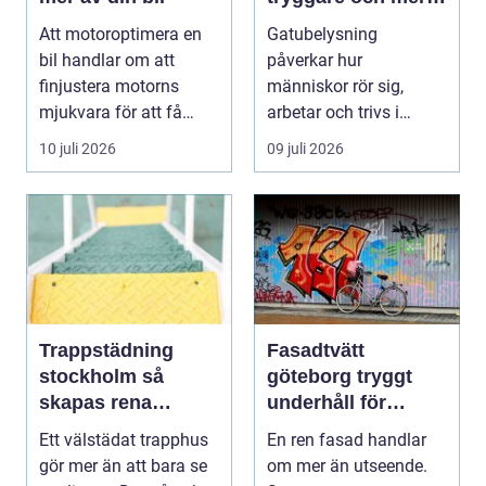
hållbara miljöer
Att motoroptimera en
Gatubelysning
bil handlar om att
påverkar hur
finjustera motorns
människor rör sig,
mjukvara för att få
arbetar och trivs i
bättre respons, mer k...
städer och samhällen.
10 juli 2026
09 juli 2026
Bra belysnin...
Trappstädning
Fasadtvätt
stockholm så
göteborg tryggt
skapas rena
underhåll för
trapphus som
hållbara fasader
Ett välstädat trapphus
En ren fasad handlar
håller över tid
gör mer än att bara se
om mer än utseende.