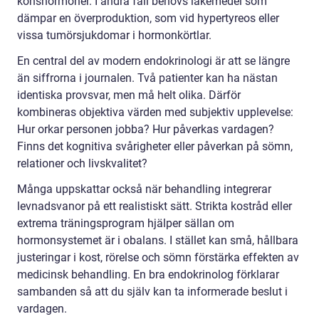
könshormoner. I andra fall behövs läkemedel som
dämpar en överproduktion, som vid hypertyreos eller
vissa tumörsjukdomar i hormonkörtlar.
En central del av modern endokrinologi är att se längre
än siffrorna i journalen. Två patienter kan ha nästan
identiska provsvar, men må helt olika. Därför
kombineras objektiva värden med subjektiv upplevelse:
Hur orkar personen jobba? Hur påverkas vardagen?
Finns det kognitiva svårigheter eller påverkan på sömn,
relationer och livskvalitet?
Många uppskattar också när behandling integrerar
levnadsvanor på ett realistiskt sätt. Strikta kostråd eller
extrema träningsprogram hjälper sällan om
hormonsystemet är i obalans. I stället kan små, hållbara
justeringar i kost, rörelse och sömn förstärka effekten av
medicinsk behandling. En bra endokrinolog förklarar
sambanden så att du själv kan ta informerade beslut i
vardagen.