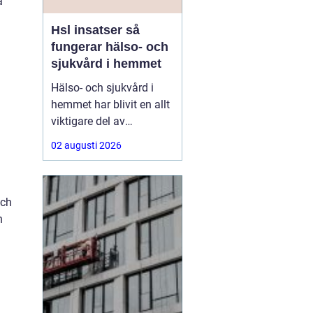
a
Hsl insatser så
fungerar hälso- och
sjukvård i hemmet
Hälso- och sjukvård i
hemmet har blivit en allt
viktigare del av
välfärden. Fler lever
02 augusti 2026
längre, fler har komplexa
behov, och många vill
kunna bo kvar hemma
och
så länge som möjligt.
h
Här
spelar HSL insatser
en