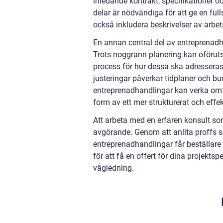
inledande kontrakt, specifikationer oc
delar är nödvändiga för att ge en ful
också inkludera beskrivelser av arbe
En annan central del av entreprenadh
Trots noggrann planering kan oförutse
process för hur dessa ska adresseras. 
justeringar påverkar tidplaner och bu
entreprenadhandlingar kan verka omfat
form av ett mer strukturerat och eff
Att arbeta med en erfaren konsult som
avgörande. Genom att anlita proffs 
entreprenadhandlingar får beställar
för att få en offert för dina projekt
vägledning.