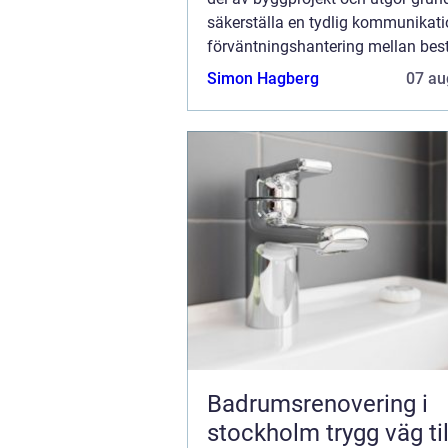
säkerställa en tydlig kommunikat
förväntningshantering mellan best
entreprenörer. Dessa dokument spel
Simon Hagberg
07 au
Badrumsrenovering i
stockholm trygg väg till ett