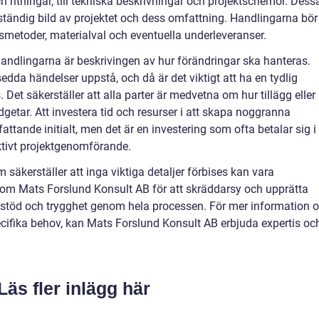
h ritningar, till tekniska beskrivningar och projektschemor. Dess
lständig bild av projektet och dess omfattning. Handlingarna bör
tsmetoder, materialval och eventuella underleveranser.
andlingarna är beskrivingen av hur förändringar ska hanteras.
dda händelser uppstå, och då är det viktigt att ha en tydlig
Det säkerställer att alla parter är medvetna om hur tillägg eller
dgetar. Att investera tid och resurser i att skapa noggranna
tande initialt, men det är en investering som ofta betalar sig i
ektivt projektgenomförande.
 säkerställer att inga viktiga detaljer förbises kan vara
som Mats Forslund Konsult AB för att skräddarsy och upprätta
e stöd och trygghet genom hela processen. För mer information 
specifika behov, kan Mats Forslund Konsult AB erbjuda expertis oc
Läs fler inlägg här