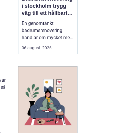
i stockholm trygg
väg till ett hållbart
badrum
En genomtänkt
badrumsrenovering
handlar om mycket mer
än nya kakelplattor och
06 augusti 2026
en snygg duschhörna.
För många i Stockholm
är badrummet hemmets
mest tekniskt
var
avancerade rum, där
 så
funktion, hållbarhet och
stil måste samspela i en
miljö som utsätts för
fu...