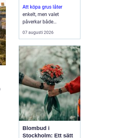
Att köpa grus låter
enkelt, men valet
påverkar både
hållbarhet, dränering och
07 augusti 2026
hur ytan ser ut på sikt.
Den som planerar en
uppfart, en grusgång
eller ett större
byggprojekt behöv...
a
Blombud i
Stockholm: Ett sätt