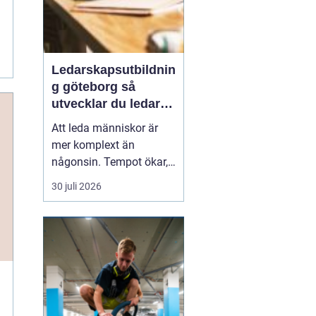
Ledarskapsutbildnin
g göteborg så
utvecklar du ledare
som håller i längden
Att leda människor är
mer komplext än
någonsin. Tempot ökar,
omvärlden förändras
30 juli 2026
snabbt och medarbetare
förväntar sig både
tydlighet och omtanke.
Många organisationer
upptäcker därför samma
sak: en
gen...