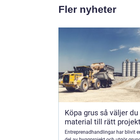
Fler nyheter
Köpa grus så väljer du rätt
material till rätt projek
Entreprenadhandlingar har blivit e
del av byggprojekt och utgör grund