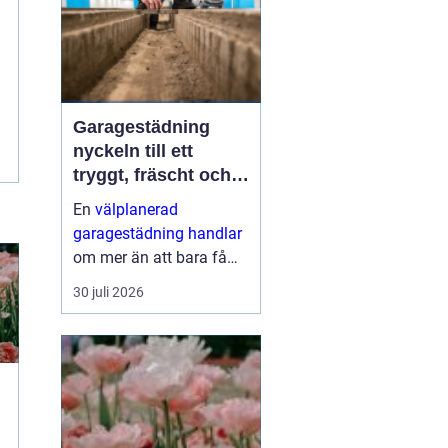
Garagestädning
nyckeln till ett
tryggt, fräscht och
hållbart garage
En
välplanerad
garagestädning handlar
om mer än att bara få
bort grus och damm från
30 juli 2026
golvet. Rena garage ger
säkrare trafikytor,
minskar risken för
fuktskador och skapar
en bättre inomhu...