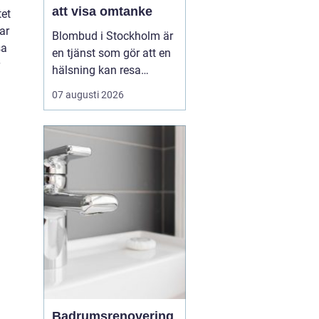
att visa omtanke
tet
ar
Blombud i Stockholm är
sa
en tjänst som gör att en
hälsning kan resa
genom staden utan att
07 augusti 2026
du själv behöver lämna
hemmet eller jobbet.
Genom en enkel
beställning online hos
exempelvis
lindhagensblommor.se
kan en b...
Badrumsrenovering