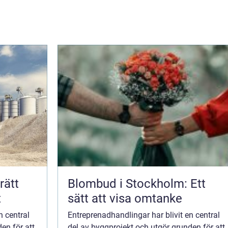
Blombud i Stockholm: Ett
t
sätt att visa omtanke
n central
Entreprenadhandlingar har blivit en central
en för att
del av byggprojekt och utgör grunden för att