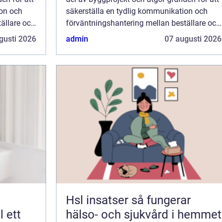
ion och
säkerställa en tydlig kommunikation och
ällare och
förväntningshantering mellan beställare och
ar ...
entreprenörer. Dessa dokument spelar ...
gusti 2026
admin
07 augusti 2026
Hsl insatser så fungerar
hälso- och sjukvård i hemmet