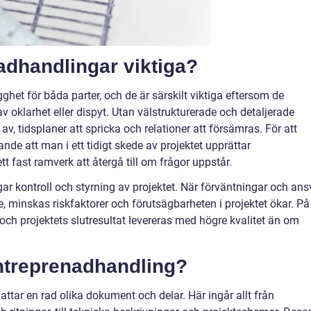
adhandlingar viktiga?
het för båda parter, och de är särskilt viktiga eftersom de
v oklarhet eller dispyt. Utan välstrukturerade och detaljerade
av, tidsplaner att spricka och relationer att försämras. För att
nde att man i ett tidigt skede av projektet upprättar
t fast ramverk att återgå till om frågor uppstår.
r kontroll och styrning av projektet. När förväntningar och ans
, minskas riskfaktorer och förutsägbarheten i projektet ökar. På
och projektets slutresultat levereras med högre kvalitet än om
entreprenadhandling?
tar en rad olika dokument och delar. Här ingår allt från