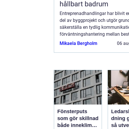
hållbart badrum
Entreprenadhandlingar har blivit e
del av byggprojekt och utgör grund
säkerställa en tydlig kommunikat
förväntningshantering mellan best
entreprenörer. Dessa dokument spel
Mikaela Bergholm
06 au
Fönsterputs
Ledars
som gör skillnad
dning 
både inneklimat
så utve