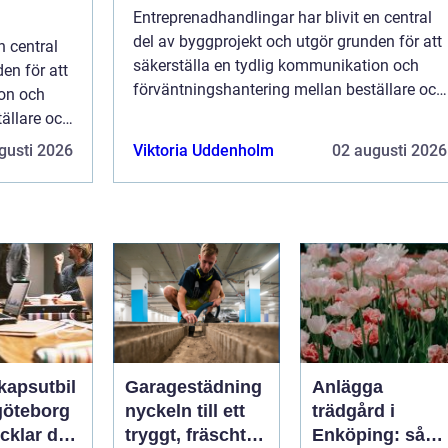
Entreprenadhandlingar har blivit en central
del av byggprojekt och utgör grunden för att
n central
säkerställa en tydlig kommunikation och
en för att
förväntningshantering mellan beställare och
ion och
entreprenörer. Dessa dokument spelar ...
ällare och
ar ...
gusti 2026
Viktoria Uddenholm
02 augusti 2026
kapsutbil
Garagestädning
Anlägga
göteborg
nyckeln till ett
trädgård i
cklar du
tryggt, fräscht
Enköping: så