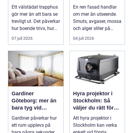
trapphus som
hållbara fasader
Ett välstädat trapphus
En ren fasad handlar
håller över tid
gör mer än att bara se
om mer än utseende.
trevligt ut. Det påverkar
Smuts, avgaser, mossa
hur boende trivs, hur
och alger sliter på
besöka...
materialen och ka...
07 juli 2026
04 juli 2026
Gardiner
Hyra projektor i
Göteborg: mer än
Stockholm: Så
bara tyg vid
väljer du rätt för
fönstret
ditt event
Gardiner påverkar hur
Att hyra projektor i
ett rum upplevs på
Stockholm kan verka
bara några sekunder.
enkelt vid första