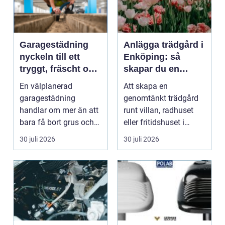
Garagestädning
Anlägga trädgård i
nyckeln till ett
Enköping: så
tryggt, fräscht och
skapar du en
hållbart garage
hållbar och
En välplanerad
Att skapa en
harmonisk
garagestädning
genomtänkt trädgård
utemiljö
handlar om mer än att
runt villan, radhuset
bara få bort grus och
eller fritidshuset i
damm från golvet.
Enkö...
30 juli 2026
30 juli 2026
Rena gar...