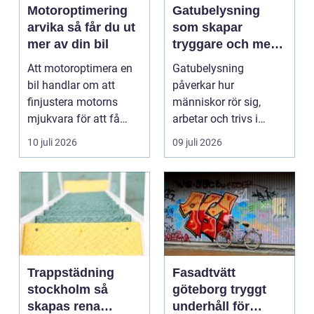
Motoroptimering
Gatubelysning
arvika så får du ut
som skapar
mer av din bil
tryggare och mer
hållbara miljöer
Att motoroptimera en
Gatubelysning
bil handlar om att
påverkar hur
finjustera motorns
människor rör sig,
mjukvara för att få
arbetar och trivs i
bättre respons, mer k...
städer och samhällen.
10 juli 2026
09 juli 2026
Bra belysnin...
Trappstädning
Fasadtvätt
stockholm så
göteborg tryggt
skapas rena
underhåll för