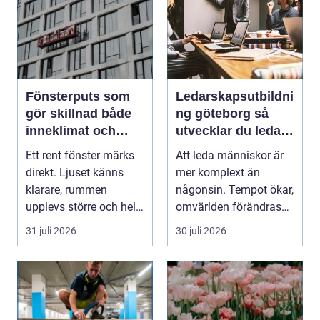
Fönsterputs som
Ledarskapsutbildni
gör skillnad både
ng göteborg så
inneklimat och
utvecklar du ledare
utsikt
som håller i
Ett rent fönster märks
Att leda människor är
längden
direkt. Ljuset känns
mer komplext än
klarare, rummen
någonsin. Tempot ökar,
upplevs större och hela
omvärlden förändras
hemmet eller kon...
snabbt och medarbet...
31 juli 2026
30 juli 2026