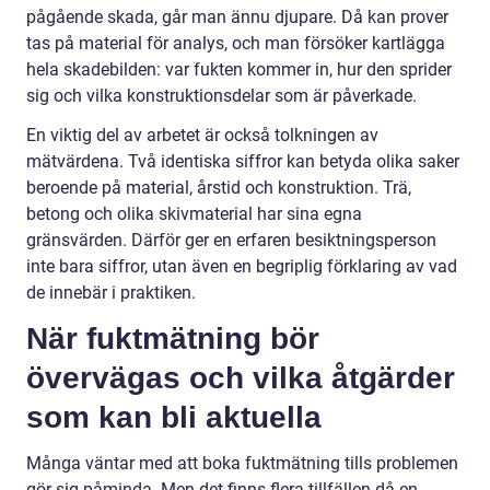
pågående skada, går man ännu djupare. Då kan prover
tas på material för analys, och man försöker kartlägga
hela skadebilden: var fukten kommer in, hur den sprider
sig och vilka konstruktionsdelar som är påverkade.
En viktig del av arbetet är också tolkningen av
mätvärdena. Två identiska siffror kan betyda olika saker
beroende på material, årstid och konstruktion. Trä,
betong och olika skivmaterial har sina egna
gränsvärden. Därför ger en erfaren besiktningsperson
inte bara siffror, utan även en begriplig förklaring av vad
de innebär i praktiken.
När fuktmätning bör
övervägas och vilka åtgärder
som kan bli aktuella
Många väntar med att boka fuktmätning tills problemen
gör sig påminda. Men det finns flera tillfällen då en