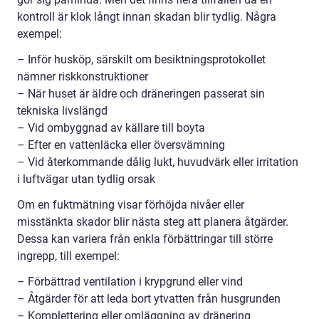
kontroll är klok långt innan skadan blir tydlig. Några
exempel:
– Inför husköp, särskilt om besiktningsprotokollet
nämner riskkonstruktioner
– När huset är äldre och dräneringen passerat sin
tekniska livslängd
– Vid ombyggnad av källare till boyta
– Efter en vattenläcka eller översvämning
– Vid återkommande dålig lukt, huvudvärk eller irritation
i luftvägar utan tydlig orsak
Om en fuktmätning visar förhöjda nivåer eller
misstänkta skador blir nästa steg att planera åtgärder.
Dessa kan variera från enkla förbättringar till större
ingrepp, till exempel:
– Förbättrad ventilation i krypgrund eller vind
– Åtgärder för att leda bort ytvatten från husgrunden
– Komplettering eller omläggning av dränering