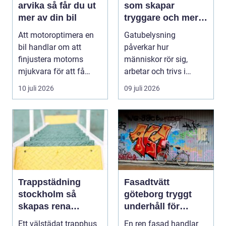
arvika så får du ut
som skapar
mer av din bil
tryggare och mer
hållbara miljöer
Att motoroptimera en
Gatubelysning
bil handlar om att
påverkar hur
finjustera motorns
människor rör sig,
mjukvara för att få
arbetar och trivs i
bättre respons, mer k...
städer och samhällen.
10 juli 2026
09 juli 2026
Bra belysnin...
Trappstädning
Fasadtvätt
stockholm så
göteborg tryggt
skapas rena
underhåll för
trapphus som
hållbara fasader
Ett välstädat trapphus
En ren fasad handlar