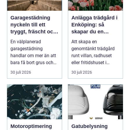
Garagestädning
Anlägga trädgård i
nyckeln till ett
Enköping: så
tryggt, fräscht och
skapar du en
hållbart garage
hållbar och
En välplanerad
Att skapa en
harmonisk utemiljö
garagestädning
genomtänkt trädgård
handlar om mer än att
runt villan, radhuset
bara få bort grus och
eller fritidshuset i
damm från golvet.
Enkö...
30 juli 2026
30 juli 2026
Rena gar...
Motoroptimering
Gatubelysning