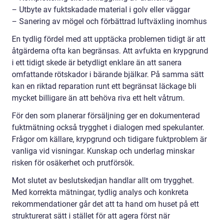
– Utbyte av fuktskadade material i golv eller väggar
– Sanering av mögel och förbättrad luftväxling inomhus
En tydlig fördel med att upptäcka problemen tidigt är att
åtgärderna ofta kan begränsas. Att avfukta en krypgrund
i ett tidigt skede är betydligt enklare än att sanera
omfattande rötskador i bärande bjälkar. På samma sätt
kan en riktad reparation runt ett begränsat läckage bli
mycket billigare än att behöva riva ett helt våtrum.
För den som planerar försäljning ger en dokumenterad
fuktmätning också trygghet i dialogen med spekulanter.
Frågor om källare, krypgrund och tidigare fuktproblem är
vanliga vid visningar. Kunskap och underlag minskar
risken för osäkerhet och prutförsök.
Mot slutet av beslutskedjan handlar allt om trygghet.
Med korrekta mätningar, tydlig analys och konkreta
rekommendationer går det att ta hand om huset på ett
strukturerat sätt i stället för att agera först när