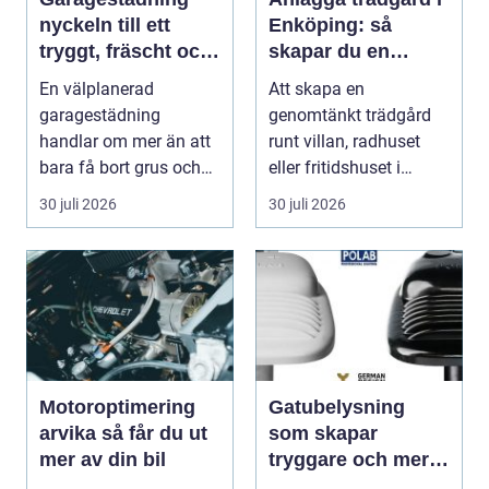
nyckeln till ett
Enköping: så
tryggt, fräscht och
skapar du en
hållbart garage
hållbar och
En välplanerad
Att skapa en
harmonisk utemiljö
garagestädning
genomtänkt trädgård
handlar om mer än att
runt villan, radhuset
bara få bort grus och
eller fritidshuset i
damm från golvet.
Enkö...
30 juli 2026
30 juli 2026
Rena gar...
Motoroptimering
Gatubelysning
arvika så får du ut
som skapar
mer av din bil
tryggare och mer
hållbara miljöer