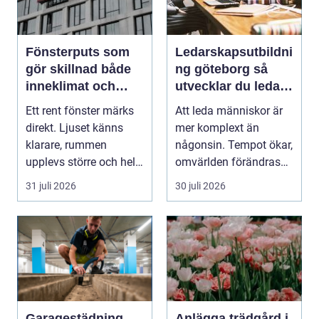
Fönsterputs som
Ledarskapsutbildni
gör skillnad både
ng göteborg så
inneklimat och
utvecklar du ledare
utsikt
som håller i
Ett rent fönster märks
Att leda människor är
längden
direkt. Ljuset känns
mer komplext än
klarare, rummen
någonsin. Tempot ökar,
upplevs större och hela
omvärlden förändras
hemmet eller kon...
snabbt och medarbet...
31 juli 2026
30 juli 2026
Garagestädning
Anlägga trädgård i