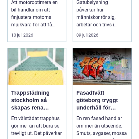
Att motoroptimera en
Gatubelysning
bil handlar om att
påverkar hur
finjustera motorns
människor rör sig,
mjukvara för att få
arbetar och trivs i
bättre respons, mer k...
städer och samhällen.
10 juli 2026
09 juli 2026
Bra belysnin...
Trappstädning
Fasadtvätt
stockholm så
göteborg tryggt
skapas rena
underhåll för
trapphus som
hållbara fasader
Ett välstädat trapphus
En ren fasad handlar
håller över tid
gör mer än att bara se
om mer än utseende.
trevligt ut. Det påverkar
Smuts, avgaser, mossa