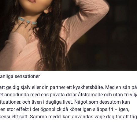
vanliga sensationer
t ge dig själv eller din partner ett kyskhetsbälte. Med en sån på
et annorlunda med ens privata delar åtstramade och utan fri vilj
situationer, och även i dagliga livet. Något som dessutom kan
n stor effekt i det ögonblick då könet igen släpps fri – igen,
sensuellt sätt. Samma medel kan användas varje dag för att tri