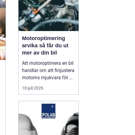
Motoroptimering
arvika så får du ut
mer av din bil
Att motoroptimera en bil
handlar om att finjustera
motorns mjukvara för att
få bättre respons, mer
10 juli 2026
kraft och ofta också
lägre
bränsleförbrukning. För
bilägare i Arvika har
intresset ökat tydligt de
senaste åren. Många ser