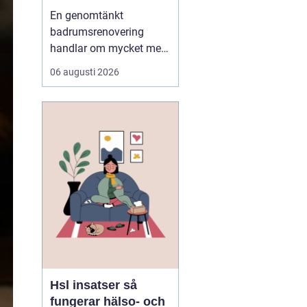
badrum
En genomtänkt
badrumsrenovering
handlar om mycket mer
än nya kakelplattor och
06 augusti 2026
en snygg duschhörna.
För många i Stockholm
är badrummet hemmets
mest tekniskt
avancerade rum, där
funktion, hållbarhet och
stil måste samspela i en
miljö som utsätts för
fu...
Hsl insatser så
fungerar hälso- och