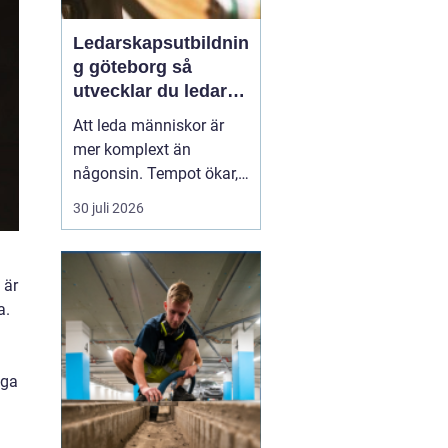
Ledarskapsutbildnin
g göteborg så
utvecklar du ledare
som håller i längden
Att leda människor är
mer komplext än
någonsin. Tempot ökar,
omvärlden förändras
30 juli 2026
snabbt och medarbetare
förväntar sig både
tydlighet och omtanke.
 är
Många organisationer
a.
upptäcker därför samma
sak: en
gen...
gga