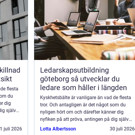
killnad
Ledarskapsutbildning
sikt
göteborg så utvecklar du
ledare som håller i längden
de flesta
 som du
Kyskhetsbälte är vanligare än vad de flesta
er dig
tror. Och antagligen är det något som du
ig själv
nyligen hört om och därefter känner dig
nyfiken på att pröva, antingen på dig själv
eller som krydda i...
1 juli 2026
Lotta Albertsson
30 juli 2026