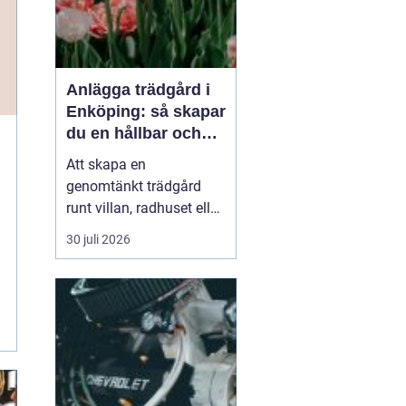
Anlägga trädgård i
Enköping: så skapar
du en hållbar och
harmonisk utemiljö
Att skapa en
genomtänkt trädgård
runt villan, radhuset eller
fritidshuset i Enköping
30 juli 2026
handlar om mycket mer
än att plantera några
buskar. En bra trädgård
fungerar året runt, är lätt
att sk&oum...