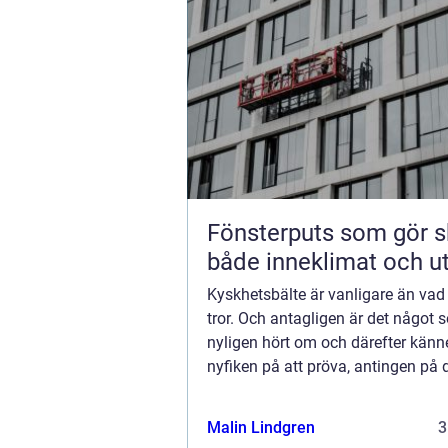
Fönsterputs som gör s
både inneklimat och ut
Kyskhetsbälte är vanligare än vad 
tror. Och antagligen är det något
nyligen hört om och därefter känn
nyfiken på att pröva, antingen på d
eller som krydda i...
Malin Lindgren
3