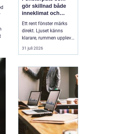
gör skillnad både
ed
inneklimat och
r
utsikt
Ett rent fönster märks
n
direkt. Ljuset känns
t
klarare, rummen upplevs
större och hela hemmet
31 juli 2026
eller kontoret ser mer
välskött ut. Samtidigt
är
fönsterputs något
många drar sig för. Det
tar ti...