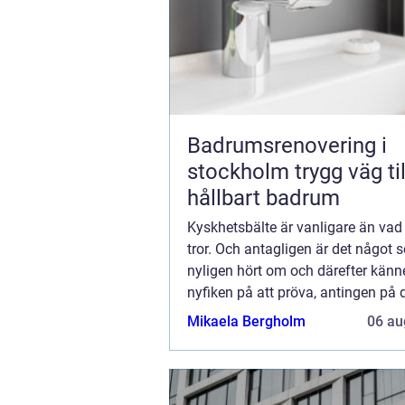
Badrumsrenovering i
stockholm trygg väg till ett
hållbart badrum
Kyskhetsbälte är vanligare än vad 
tror. Och antagligen är det något
nyligen hört om och därefter känn
nyfiken på att pröva, antingen på d
eller som krydda i...
Mikaela Bergholm
06 au