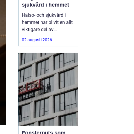
sjukvård i hemmet
Hälso- och sjukvård i
hemmet har blivit en allt
viktigare del av
välfärden. Fler lever
02 augusti 2026
längre, fler har komplexa
behov, och många vill
kunna bo kvar hemma
så länge som möjligt.
Här
spelar HSL insatser
en
Fönsterputs som