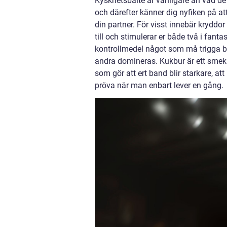
Kyskhetsbälte är vanligare än vad de 
och därefter känner dig nyfiken på att
din partner. För visst innebär kryddo
till och stimulerar er både två i fant
kontrollmedel något som må trigga bå
andra domineras. Kukbur är ett smekna
som gör att ert band blir starkare, at
pröva när man enbart lever en gång.