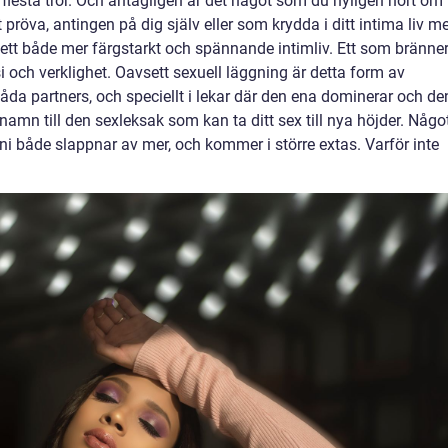
flesta tror. Och antagligen är det något som du nyligen hört om
 pröva, antingen på dig själv eller som krydda i ditt intima liv m
r ett både mer färgstarkt och spännande intimliv. Ett som bränne
asi och verklighet. Oavsett sexuell läggning är detta form av
da partners, och speciellt i lekar där den ena dominerar och de
mn till den sexleksak som kan ta ditt sex till nya höjder. Någo
t ni både slappnar av mer, och kommer i större extas. Varför inte