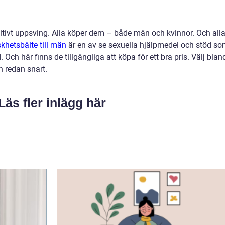
nitivt uppsving. Alla köper dem – både män och kvinnor. Och all
khetsbälte till män
är en av se sexuella hjälpmedel och stöd s
d. Och här finns de tillgängliga att köpa för ett bra pris. Välj blan
en redan snart.
Läs fler inlägg här