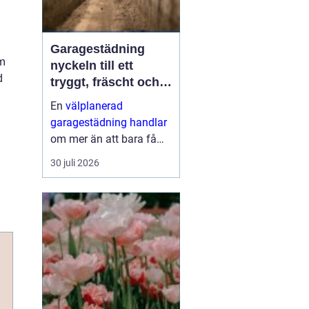
a
Garagestädning
om
nyckeln till ett
d
tryggt, fräscht och
hållbart garage
En
välplanerad
garagestädning handlar
om mer än att bara få
bort grus och damm från
30 juli 2026
golvet. Rena garage ger
säkrare trafikytor,
minskar risken för
fuktskador och skapar
en bättre inomhu...