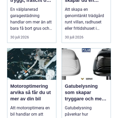
tryggt, fräscht och
skapar du en
hållbart garage
hållbar och
En välplanerad
Att skapa en
harmonisk
garagestädning
genomtänkt trädgård
utemiljö
handlar om mer än att
runt villan, radhuset
bara få bort grus och
eller fritidshuset i
damm från golvet.
Enkö...
30 juli 2026
30 juli 2026
Rena gar...
Motoroptimering
Gatubelysning
arvika så får du ut
som skapar
mer av din bil
tryggare och mer
hållbara miljöer
Att motoroptimera en
Gatubelysning
bil handlar om att
påverkar hur