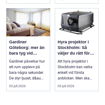
Gardiner
Hyra projektor i
Göteborg: mer än
Stockholm: Så
bara tyg vid
väljer du rätt för
fönstret
ditt event
Gardiner påverkar hur
Att hyra projektor i
ett rum upplevs på
Stockholm kan verka
bara några sekunder.
enkelt vid första
De styr ljuset, d&au...
anblicken. Men ska
bilden vara stor,...
03 juli 2026
03 juli 2026