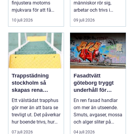
finjustera motorns
människor rör sig,
mjukvara för att få
arbetar och trivs i
bättre respons, mer k...
städer och samhällen.
10 juli 2026
09 juli 2026
Bra belysnin...
Trappstädning
Fasadtvätt
stockholm så
göteborg tryggt
skapas rena
underhåll för
trapphus som
hållbara fasader
Ett välstädat trapphus
En ren fasad handlar
håller över tid
gör mer än att bara se
om mer än utseende.
trevligt ut. Det påverkar
Smuts, avgaser, mossa
hur boende trivs, hur
och alger sliter på
besöka...
materialen och ka...
07 juli 2026
04 juli 2026