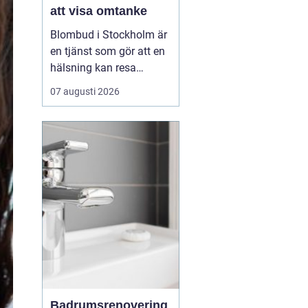
att visa omtanke
Blombud i Stockholm är
en tjänst som gör att en
hälsning kan resa
genom staden utan att
07 augusti 2026
du själv behöver lämna
hemmet eller jobbet.
Genom en enkel
beställning online hos
exempelvis
lindhagensblommor.se
kan en b...
Badrumsrenovering