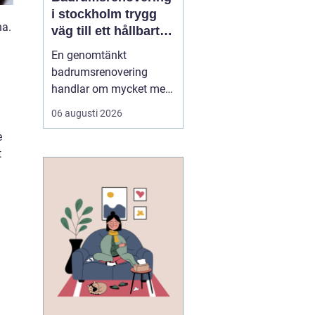
i stockholm trygg
na.
väg till ett hållbart
badrum
En genomtänkt
badrumsrenovering
handlar om mycket mer
än nya kakelplattor och
06 augusti 2026
en snygg duschhörna.
e
För många i Stockholm
t
är badrummet hemmets
mest tekniskt
avancerade rum, där
funktion, hållbarhet och
stil måste samspela i en
miljö som utsätts för
fu...