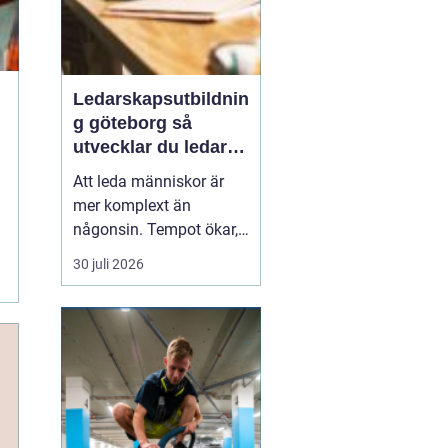
Ledarskapsutbildnin
g göteborg så
utvecklar du ledare
som håller i längden
Att leda människor är
mer komplext än
någonsin. Tempot ökar,
omvärlden förändras
30 juli 2026
snabbt och medarbetare
förväntar sig både
tydlighet och omtanke.
Många organisationer
upptäcker därför samma
sak: en
gen...