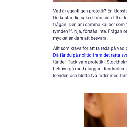
Vad är egentligen protetik? En klass
Du kastar dig säkert från sida till si
frågan. Den är i samma kaliber som “v
rymden?”. Nja, förstås inte. Frågan o
mycket enklare att besvara.
Allt som krävs för att ta reda på vad
Då får du på nolltid fram det rätta sv
tänder. Tack vare protetik i Stockhol
behöva gå med gluggar i tandraderna.
leenden och blotta två rader med fa