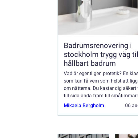
Badrumsrenovering i
stockholm trygg väg till ett
hållbart badrum
Vad är egentligen protetik? En kla
som kan få vem som helst att lig
om nätterna. Du kastar dig säkert 
till sida ända fram till småtimmarn
försöka hitta ett svar på frågan. De
Mikaela Bergholm
06 au
samma kaliber som “vad är ege...