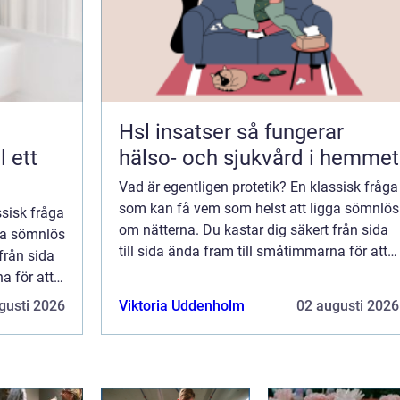
Hsl insatser så fungerar
hälso- och sjukvård i hemmet
Vad är egentligen protetik? En klassisk fråga
som kan få vem som helst att ligga sömnlös
ssisk fråga
om nätterna. Du kastar dig säkert från sida
ga sömnlös
till sida ända fram till småtimmarna för att
från sida
försöka hitta ett svar på frågan. Den är i
a för att
samma kaliber som “vad är ege...
n är i
gusti 2026
Viktoria Uddenholm
02 augusti 2026