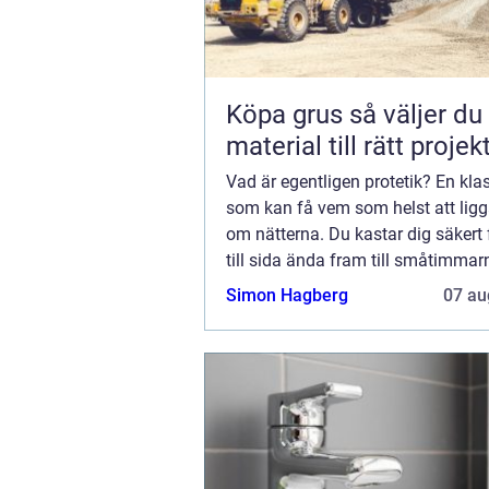
Köpa grus så väljer du rätt
material till rätt projek
Vad är egentligen protetik? En kla
som kan få vem som helst att lig
om nätterna. Du kastar dig säkert 
till sida ända fram till småtimmarn
försöka hitta ett svar på frågan. De
Simon Hagberg
07 au
samma kaliber som “vad är ege...