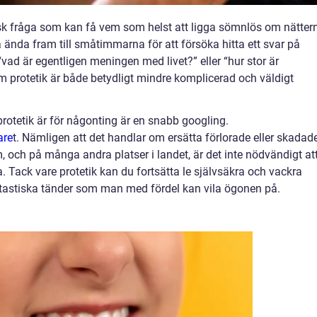
isk fråga som kan få vem som helst att ligga sömnlös om nätter
da ända fram till småtimmarna för att försöka hitta ett svar på
ad är egentligen meningen med livet?” eller “hur stor är
m protetik är både betydligt mindre komplicerad och väldigt
 protetik är för någonting är en snabb googling.
are
t.
Nämligen att det handlar om ersätta förlorade eller skadad
m, och på många andra platser i landet, är det inte nödvändigt at
 Tack vare protetik kan du fortsätta le självsäkra och vackra
ntastiska tänder som man med fördel kan vila ögonen på.