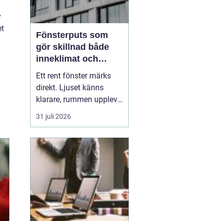
v
et
Fönsterputs som
gör skillnad både
inneklimat och
utsikt
Ett rent fönster märks
direkt. Ljuset känns
klarare, rummen upplevs
större och hela hemmet
31 juli 2026
eller kontoret ser mer
välskött ut. Samtidigt
är
fönsterputs något
många drar sig för. Det
tar ti...