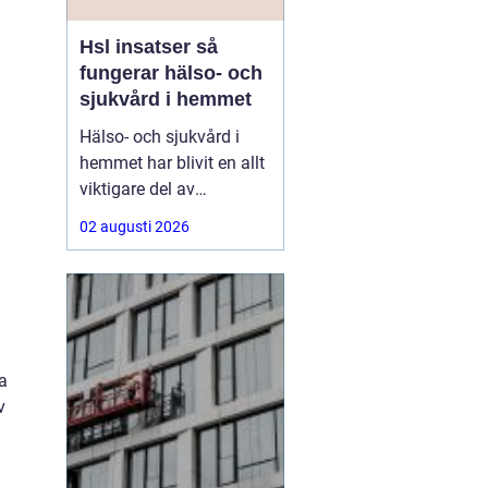
Hsl insatser så
fungerar hälso- och
sjukvård i hemmet
Hälso- och sjukvård i
hemmet har blivit en allt
viktigare del av
välfärden. Fler lever
02 augusti 2026
längre, fler har komplexa
behov, och många vill
kunna bo kvar hemma
så länge som möjligt.
Här
spelar HSL insatser
en
ta
v