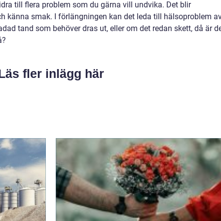
ra till flera problem som du gärna vill undvika. Det blir
h känna smak. I förlängningen kan det leda till hälsoproblem a
kadad tand som behöver dras ut, eller om det redan skett, då är d
å?
Läs fler inlägg här