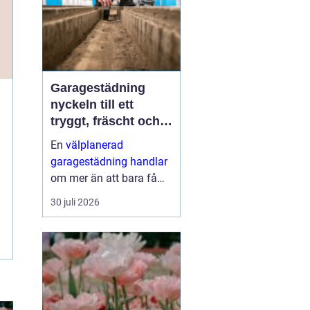
Garagestädning
nyckeln till ett
tryggt, fräscht och
hållbart garage
En
välplanerad
garagestädning handlar
om mer än att bara få
bort grus och damm från
30 juli 2026
golvet. Rena garage ger
säkrare trafikytor,
minskar risken för
fuktskador och skapar
en bättre inomhu...