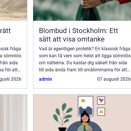
Blombud i Stockholm: Ett
t
sätt att visa omtanke
ssisk fråga
Vad är egentligen protetik? En klassisk fråga
ga sömnlös
som kan få vem som helst att ligga sömnlös
från sida
om nätterna. Du kastar dig säkert från sida
a för att
till sida ända fram till småtimmarna för att
n är i
försöka hitta ett svar på frågan. Den är i
gusti 2026
admin
07 augusti 2026
samma kaliber som “vad är ege...