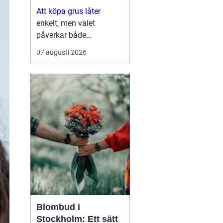
Att köpa grus låter
enkelt, men valet
påverkar både
hållbarhet, dränering och
07 augusti 2026
hur ytan ser ut på sikt.
Den som planerar en
uppfart, en grusgång
eller ett större
byggprojekt behöv...
Blombud i
Stockholm: Ett sätt