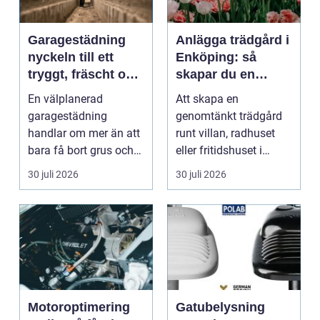
Garagestädning
Anlägga trädgård i
nyckeln till ett
Enköping: så
tryggt, fräscht och
skapar du en
hållbart garage
hållbar och
En välplanerad
Att skapa en
harmonisk
garagestädning
genomtänkt trädgård
utemiljö
handlar om mer än att
runt villan, radhuset
bara få bort grus och
eller fritidshuset i
damm från golvet.
Enkö...
30 juli 2026
30 juli 2026
Rena gar...
Motoroptimering
Gatubelysning