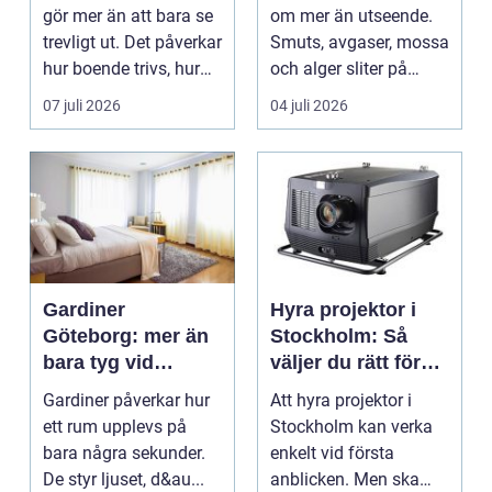
håller över tid
gör mer än att bara se
om mer än utseende.
trevligt ut. Det påverkar
Smuts, avgaser, mossa
hur boende trivs, hur
och alger sliter på
besöka...
materialen och ka...
07 juli 2026
04 juli 2026
Gardiner
Hyra projektor i
Göteborg: mer än
Stockholm: Så
bara tyg vid
väljer du rätt för
fönstret
ditt event
Gardiner påverkar hur
Att hyra projektor i
ett rum upplevs på
Stockholm kan verka
bara några sekunder.
enkelt vid första
De styr ljuset, d&au...
anblicken. Men ska