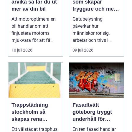
arvika så får du ut
som skapar
mer av din bil
tryggare och mer
hållbara miljöer
Att motoroptimera en
Gatubelysning
bil handlar om att
påverkar hur
finjustera motorns
människor rör sig,
mjukvara för att få
arbetar och trivs i
bättre respons, mer k...
städer och samhällen.
10 juli 2026
09 juli 2026
Bra belysnin...
Trappstädning
Fasadtvätt
stockholm så
göteborg tryggt
skapas rena
underhåll för
trapphus som
hållbara fasader
Ett välstädat trapphus
En ren fasad handlar