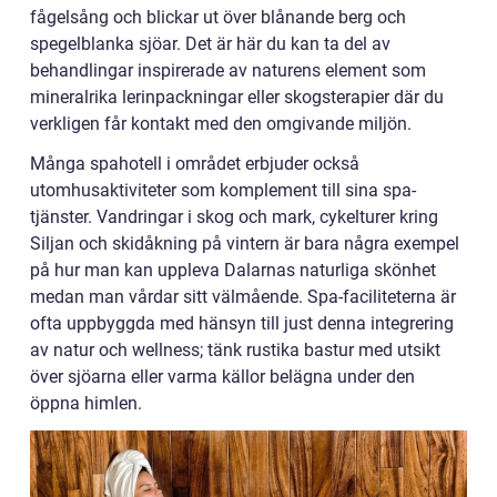
fågelsång och blickar ut över blånande berg och
spegelblanka sjöar. Det är här du kan ta del av
behandlingar inspirerade av naturens element som
mineralrika lerinpackningar eller skogsterapier där du
verkligen får kontakt med den omgivande miljön.
Många spahotell i området erbjuder också
utomhusaktiviteter som komplement till sina spa-
tjänster. Vandringar i skog och mark, cykelturer kring
Siljan och skidåkning på vintern är bara några exempel
på hur man kan uppleva Dalarnas naturliga skönhet
medan man vårdar sitt välmående. Spa-faciliteterna är
ofta uppbyggda med hänsyn till just denna integrering
av natur och wellness; tänk rustika bastur med utsikt
över sjöarna eller varma källor belägna under den
öppna himlen.