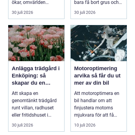
ökar, omvärlden
bara få bort grus och
förändras snabbt och
damm från golvet.
30 juli 2026
30 juli 2026
medarbet...
Rena gar...
Anlägga trädgård i
Motoroptimering
Enköping: så
arvika så får du ut
skapar du en
mer av din bil
hållbar och
Att skapa en
Att motoroptimera en
harmonisk
genomtänkt trädgård
bil handlar om att
utemiljö
runt villan, radhuset
finjustera motorns
eller fritidshuset i
mjukvara för att få
Enkö...
bättre respons, mer k...
30 juli 2026
10 juli 2026