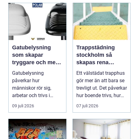
Gatubelysning
Trappstädning
som skapar
stockholm så
tryggare och mer
skapas rena
hållbara miljöer
trapphus som
Gatubelysning
Ett välstädat trapphus
håller över tid
påverkar hur
gör mer än att bara se
människor rör sig,
trevligt ut. Det påverkar
arbetar och trivs i
hur boende trivs, hur
städer och samhällen.
besöka...
09 juli 2026
07 juli 2026
Bra belysnin...