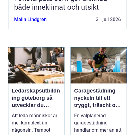
både inneklimat och utsikt
Malin Lindgren
31 juli 2026
Ledarskapsutbildn
Garagestädning
ing göteborg så
nyckeln till ett
utvecklar du
tryggt, fräscht och
ledare som håller i
hållbart garage
Att leda människor är
En välplanerad
längden
mer komplext än
garagestädning
någonsin. Tempot
handlar om mer än att