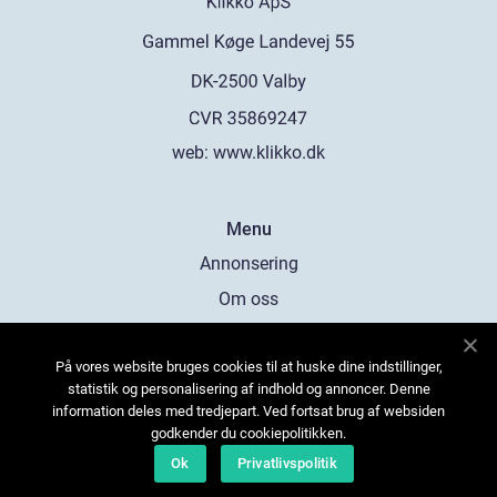
web:
www.klikko.dk
Menu
Annonsering
Om oss
Cookies
På vores website bruges cookies til at huske dine indstillinger,
Kontakta oss
statistik og personalisering af indhold og annoncer. Denne
Sitemap
information deles med tredjepart. Ved fortsat brug af websiden
godkender du cookiepolitikken.
Ok
Privatlivspolitik