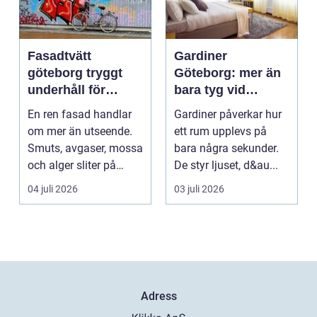
Fasadtvätt
Gardiner
göteborg tryggt
Göteborg: mer än
underhåll för
bara tyg vid
hållbara fasader
fönstret
En ren fasad handlar
Gardiner påverkar hur
om mer än utseende.
ett rum upplevs på
Smuts, avgaser, mossa
bara några sekunder.
och alger sliter på
De styr ljuset, d&au...
materialen och ka...
04 juli 2026
03 juli 2026
Adress