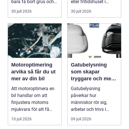
bara få bort grus och
eller fritidshuset i
damm från golvet.
Enkö...
30 juli 2026
30 juli 2026
Rena gar...
Motoroptimering
Gatubelysning
arvika så får du ut
som skapar
mer av din bil
tryggare och mer
hållbara miljöer
Att motoroptimera en
Gatubelysning
bil handlar om att
påverkar hur
finjustera motorns
människor rör sig,
mjukvara för att få
arbetar och trivs i
bättre respons, mer k...
städer och samhällen.
10 juli 2026
09 juli 2026
Bra belysnin...