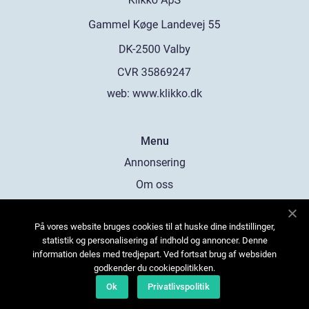
web:
www.klikko.dk
Menu
Annonsering
Om oss
Cookies
På vores website bruges cookies til at huske dine indstillinger,
Kontakta oss
statistik og personalisering af indhold og annoncer. Denne
Sitemap
information deles med tredjepart. Ved fortsat brug af websiden
godkender du cookiepolitikken.
Ok
Privatlivspolitik