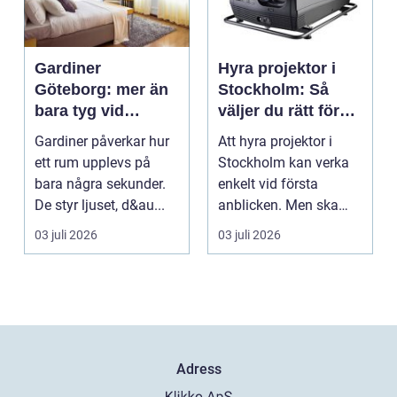
Gardiner
Hyra projektor i
Göteborg: mer än
Stockholm: Så
bara tyg vid
väljer du rätt för
fönstret
ditt event
Gardiner påverkar hur
Att hyra projektor i
ett rum upplevs på
Stockholm kan verka
bara några sekunder.
enkelt vid första
De styr ljuset, d&au...
anblicken. Men ska
bilden vara stor,...
03 juli 2026
03 juli 2026
Adress