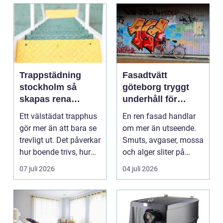
Trappstädning
Fasadtvätt
stockholm så
göteborg tryggt
skapas rena
underhåll för
trapphus som
hållbara fasader
Ett välstädat trapphus
En ren fasad handlar
håller över tid
gör mer än att bara se
om mer än utseende.
trevligt ut. Det påverkar
Smuts, avgaser, mossa
hur boende trivs, hur
och alger sliter på
besöka...
materialen och ka...
07 juli 2026
04 juli 2026