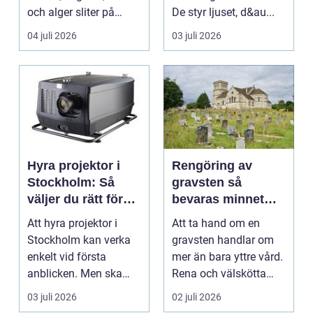
och alger sliter på
De styr ljuset, d&au...
materialen och ka...
04 juli 2026
03 juli 2026
Hyra projektor i
Rengöring av
Stockholm: Så
gravsten så
väljer du rätt för
bevaras minnet
ditt event
med omsorg
Att hyra projektor i
Att ta hand om en
Stockholm kan verka
gravsten handlar om
enkelt vid första
mer än bara yttre vård.
anblicken. Men ska
Rena och välskötta
bilden vara stor,...
gravar signalerar o...
03 juli 2026
02 juli 2026