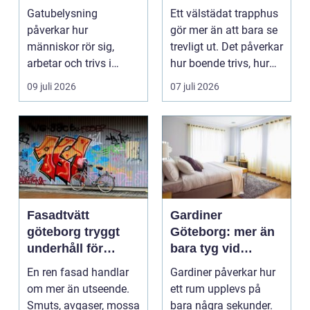
hållbara miljöer
trapphus som
Gatubelysning
Ett välstädat trapphus
håller över tid
påverkar hur
gör mer än att bara se
människor rör sig,
trevligt ut. Det påverkar
arbetar och trivs i
hur boende trivs, hur
städer och samhällen.
besöka...
09 juli 2026
07 juli 2026
Bra belysnin...
Fasadtvätt
Gardiner
göteborg tryggt
Göteborg: mer än
underhåll för
bara tyg vid
hållbara fasader
fönstret
En ren fasad handlar
Gardiner påverkar hur
om mer än utseende.
ett rum upplevs på
Smuts, avgaser, mossa
bara några sekunder.