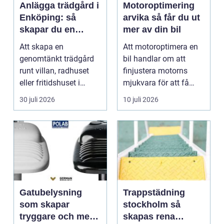
Anlägga trädgård i
Motoroptimering
Enköping: så
arvika så får du ut
skapar du en
mer av din bil
hållbar och
Att skapa en
Att motoroptimera en
harmonisk
genomtänkt trädgård
bil handlar om att
utemiljö
runt villan, radhuset
finjustera motorns
eller fritidshuset i
mjukvara för att få
Enkö...
bättre respons, mer k...
30 juli 2026
10 juli 2026
Gatubelysning
Trappstädning
som skapar
stockholm så
tryggare och mer
skapas rena