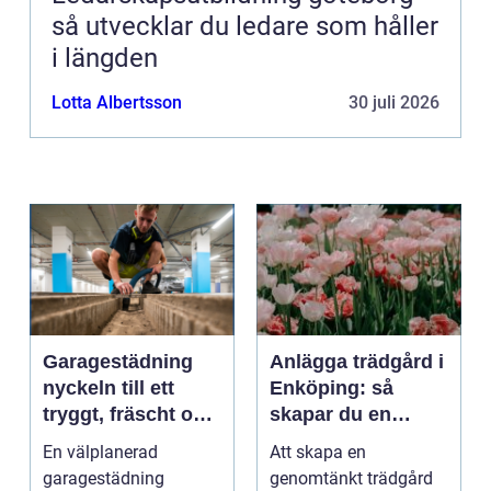
så utvecklar du ledare som håller
i längden
Lotta Albertsson
30 juli 2026
Garagestädning
Anlägga trädgård i
nyckeln till ett
Enköping: så
tryggt, fräscht och
skapar du en
hållbart garage
hållbar och
En välplanerad
Att skapa en
harmonisk
garagestädning
genomtänkt trädgård