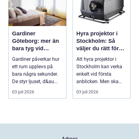
Gardiner
Hyra projektor i
Göteborg: mer än
Stockholm: Så
bara tyg vid
väljer du rätt för
fönstret
ditt event
Gardiner påverkar hur
Att hyra projektor i
ett rum upplevs på
Stockholm kan verka
bara några sekunder.
enkelt vid första
De styr ljuset, d&au...
anblicken. Men ska
bilden vara stor,...
03 juli 2026
03 juli 2026
Adress