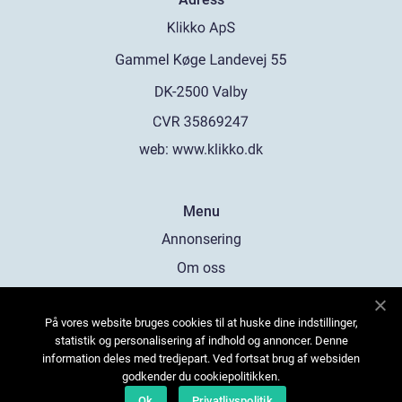
web:
www.klikko.dk
Menu
Annonsering
Om oss
Cookies
På vores website bruges cookies til at huske dine indstillinger,
Kontakta oss
statistik og personalisering af indhold og annoncer. Denne
Sitemap
information deles med tredjepart. Ved fortsat brug af websiden
godkender du cookiepolitikken.
Ok
Privatlivspolitik