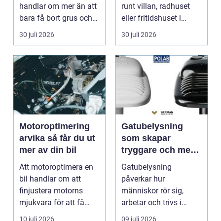
utemiljö
handlar om mer än att
runt villan, radhuset
bara få bort grus och
eller fritidshuset i
damm från golvet.
Enkö...
30 juli 2026
30 juli 2026
Rena gar...
Motoroptimering
Gatubelysning
arvika så får du ut
som skapar
mer av din bil
tryggare och mer
hållbara miljöer
Att motoroptimera en
Gatubelysning
bil handlar om att
påverkar hur
finjustera motorns
människor rör sig,
mjukvara för att få
arbetar och trivs i
bättre respons, mer k...
städer och samhällen.
10 juli 2026
09 juli 2026