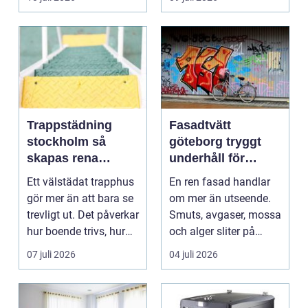
Bra belysnin...
Trappstädning
Fasadtvätt
stockholm så
göteborg tryggt
skapas rena
underhåll för
trapphus som
hållbara fasader
Ett välstädat trapphus
En ren fasad handlar
håller över tid
gör mer än att bara se
om mer än utseende.
trevligt ut. Det påverkar
Smuts, avgaser, mossa
hur boende trivs, hur
och alger sliter på
besöka...
materialen och ka...
07 juli 2026
04 juli 2026