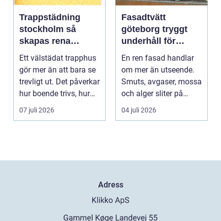
Trappstädning
Fasadtvätt
stockholm så
göteborg tryggt
skapas rena
underhåll för
trapphus som
hållbara fasader
Ett välstädat trapphus
En ren fasad handlar
håller över tid
gör mer än att bara se
om mer än utseende.
trevligt ut. Det påverkar
Smuts, avgaser, mossa
hur boende trivs, hur
och alger sliter på
besöka...
materialen och ka...
07 juli 2026
04 juli 2026
Adress