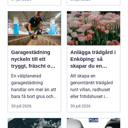
medarbet...
Garagestädning
Anlägga trädgård i
nyckeln till ett
Enköping: så
tryggt, fräscht och
skapar du en
hållbart garage
hållbar och
En välplanerad
Att skapa en
harmonisk
garagestädning
genomtänkt trädgård
utemiljö
handlar om mer än att
runt villan, radhuset
bara få bort grus och
eller fritidshuset i
damm från golvet.
Enkö...
30 juli 2026
30 juli 2026
Rena gar...