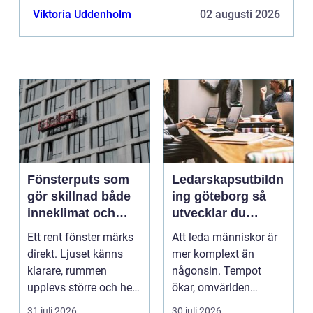
Viktoria Uddenholm
02 augusti 2026
Fönsterputs som
Ledarskapsutbildn
gör skillnad både
ing göteborg så
inneklimat och
utvecklar du
utsikt
ledare som håller i
Ett rent fönster märks
Att leda människor är
längden
direkt. Ljuset känns
mer komplext än
klarare, rummen
någonsin. Tempot
upplevs större och hela
ökar, omvärlden
hemmet eller kon...
förändras snabbt och
31 juli 2026
30 juli 2026