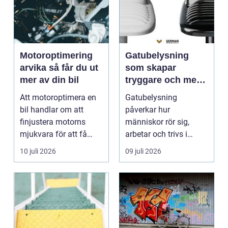
Motoroptimering
Gatubelysning
arvika så får du ut
som skapar
mer av din bil
tryggare och mer
hållbara miljöer
Att motoroptimera en
Gatubelysning
bil handlar om att
påverkar hur
finjustera motorns
människor rör sig,
mjukvara för att få
arbetar och trivs i
bättre respons, mer k...
städer och samhällen.
10 juli 2026
09 juli 2026
Bra belysnin...