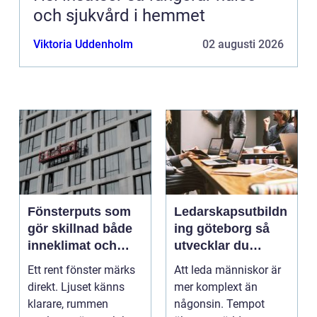
och sjukvård i hemmet
Viktoria Uddenholm
02 augusti 2026
Fönsterputs som
Ledarskapsutbildn
gör skillnad både
ing göteborg så
inneklimat och
utvecklar du
utsikt
ledare som håller i
Ett rent fönster märks
Att leda människor är
längden
direkt. Ljuset känns
mer komplext än
klarare, rummen
någonsin. Tempot