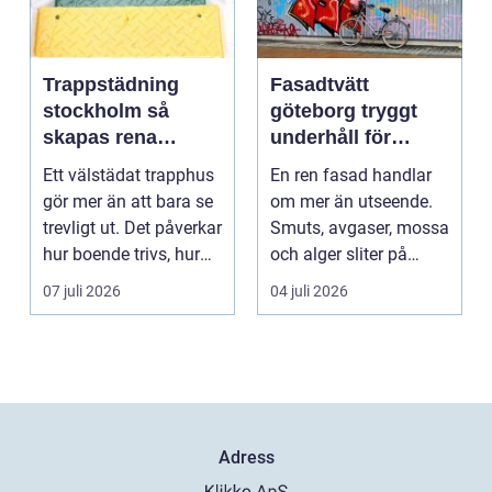
Trappstädning
Fasadtvätt
stockholm så
göteborg tryggt
skapas rena
underhåll för
trapphus som
hållbara fasader
Ett välstädat trapphus
En ren fasad handlar
håller över tid
gör mer än att bara se
om mer än utseende.
trevligt ut. Det påverkar
Smuts, avgaser, mossa
hur boende trivs, hur
och alger sliter på
besöka...
materialen och ka...
07 juli 2026
04 juli 2026
Adress