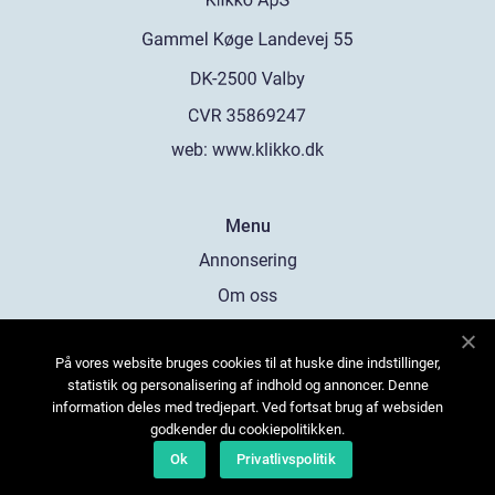
web:
www.klikko.dk
Menu
Annonsering
Om oss
Cookies
På vores website bruges cookies til at huske dine indstillinger,
Kontakta oss
statistik og personalisering af indhold og annoncer. Denne
Sitemap
information deles med tredjepart. Ved fortsat brug af websiden
godkender du cookiepolitikken.
Ok
Privatlivspolitik