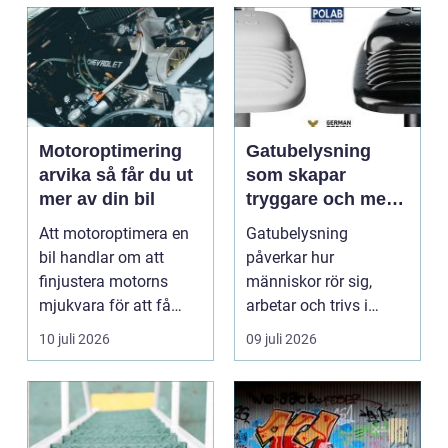
Motoroptimering
Gatubelysning
arvika så får du ut
som skapar
mer av din bil
tryggare och mer
hållbara miljöer
Att motoroptimera en
Gatubelysning
bil handlar om att
påverkar hur
finjustera motorns
människor rör sig,
mjukvara för att få
arbetar och trivs i
bättre respons, mer k...
städer och samhällen.
10 juli 2026
09 juli 2026
Bra belysnin...