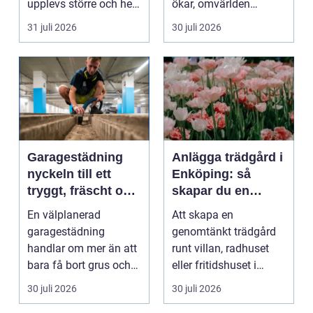
upplevs större och hela
ökar, omvärlden
hemmet eller kon...
förändras snabbt och
31 juli 2026
30 juli 2026
medarbet...
Garagestädning
Anlägga trädgård i
nyckeln till ett
Enköping: så
tryggt, fräscht och
skapar du en
hållbart garage
hållbar och
En välplanerad
Att skapa en
harmonisk
garagestädning
genomtänkt trädgård
utemiljö
handlar om mer än att
runt villan, radhuset
bara få bort grus och
eller fritidshuset i
damm från golvet.
Enkö...
30 juli 2026
30 juli 2026
Rena gar...