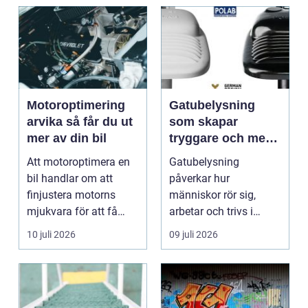
Motoroptimering
Gatubelysning
arvika så får du ut
som skapar
mer av din bil
tryggare och mer
hållbara miljöer
Att motoroptimera en
Gatubelysning
bil handlar om att
påverkar hur
finjustera motorns
människor rör sig,
mjukvara för att få
arbetar och trivs i
bättre respons, mer k...
städer och samhällen.
10 juli 2026
09 juli 2026
Bra belysnin...