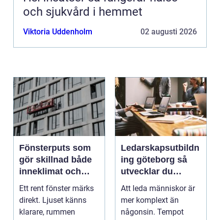
och sjukvård i hemmet
Viktoria Uddenholm
02 augusti 2026
Fönsterputs som
Ledarskapsutbildn
gör skillnad både
ing göteborg så
inneklimat och
utvecklar du
utsikt
ledare som håller i
Ett rent fönster märks
Att leda människor är
längden
direkt. Ljuset känns
mer komplext än
klarare, rummen
någonsin. Tempot