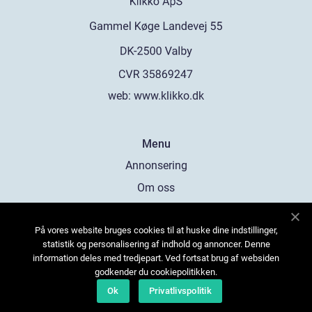
web:
www.klikko.dk
Menu
Annonsering
Om oss
Cookies
På vores website bruges cookies til at huske dine indstillinger,
Kontakta oss
statistik og personalisering af indhold og annoncer. Denne
Sitemap
information deles med tredjepart. Ved fortsat brug af websiden
godkender du cookiepolitikken.
Ok
Privatlivspolitik