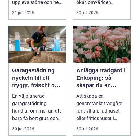
upplevs större och hela
ökar, omvärlden
hemmet eller kon...
förändras snabbt och
31 juli 2026
30 juli 2026
medarbet...
Garagestädning
Anlägga trädgård i
nyckeln till ett
Enköping: så
tryggt, fräscht och
skapar du en
hållbart garage
hållbar och
En välplanerad
Att skapa en
harmonisk
garagestädning
genomtänkt trädgård
utemiljö
handlar om mer än att
runt villan, radhuset
bara få bort grus och
eller fritidshuset i
damm från golvet.
Enkö...
30 juli 2026
30 juli 2026
Rena gar...