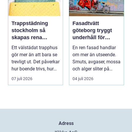
Trappstädning
Fasadtvätt
stockholm så
göteborg tryggt
skapas rena
underhåll för
trapphus som
hållbara fasader
Ett välstädat trapphus
En ren fasad handlar
håller över tid
gör mer än att bara se
om mer än utseende.
trevligt ut. Det påverkar
Smuts, avgaser, mossa
hur boende trivs, hur
och alger sliter på
besöka...
materialen och ka...
07 juli 2026
04 juli 2026
Adress