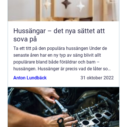
Hussängar – det nya sättet att
sova på
Ta ett titt på den populära hussängen Under de
senaste åren har en ny typ av säng blivit allt
populärare bland både föräldrar och barn –
hussängen. Hussänger är precis vad de låter som
– sängar formade som miniatyrhus. De är ofta
Anton Lundbäck
31 oktober 2022
utrustad...