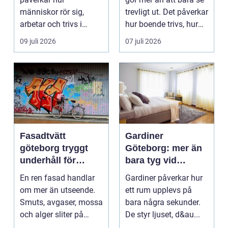
människor rör sig,
trevligt ut. Det påverkar
arbetar och trivs i
hur boende trivs, hur
städer och samhällen.
besöka...
09 juli 2026
07 juli 2026
Bra belysnin...
Fasadtvätt
Gardiner
göteborg tryggt
Göteborg: mer än
underhåll för
bara tyg vid
hållbara fasader
fönstret
En ren fasad handlar
Gardiner påverkar hur
om mer än utseende.
ett rum upplevs på
Smuts, avgaser, mossa
bara några sekunder.
och alger sliter på
De styr ljuset, d&au...
materialen och ka...