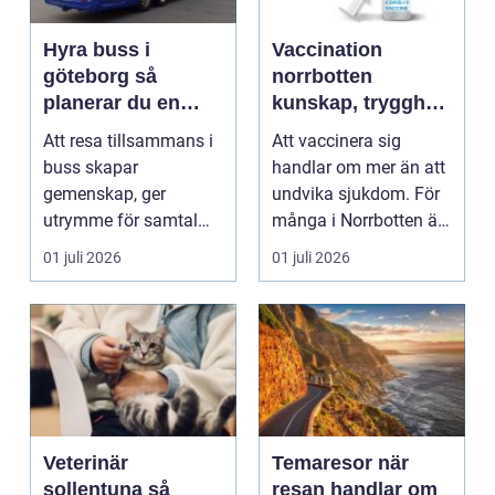
Hyra buss i
Vaccination
göteborg så
norrbotten
planerar du en
kunskap, trygghet
smidig gruppresa
och förebyggande
Att resa tillsammans i
Att vaccinera sig
vård
buss skapar
handlar om mer än att
gemenskap, ger
undvika sjukdom. För
utrymme för samtal
många i Norrbotten är
och gör det enkelt att
vaccination en fö...
01 juli 2026
01 juli 2026
hålla ih...
Veterinär
Temaresor när
sollentuna så
resan handlar om