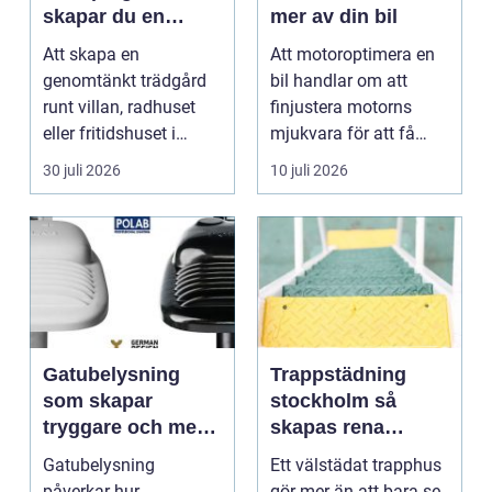
skapar du en
mer av din bil
hållbar och
Att skapa en
Att motoroptimera en
harmonisk
genomtänkt trädgård
bil handlar om att
utemiljö
runt villan, radhuset
finjustera motorns
eller fritidshuset i
mjukvara för att få
Enkö...
bättre respons, mer k...
30 juli 2026
10 juli 2026
Gatubelysning
Trappstädning
som skapar
stockholm så
tryggare och mer
skapas rena
hållbara miljöer
trapphus som
Gatubelysning
Ett välstädat trapphus
håller över tid
påverkar hur
gör mer än att bara se