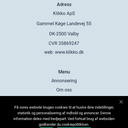
Adress
web:
www.klikko.dk
Menu
Annonsering
Om oss
Cookies
På vores website bruges cookies til at huske dine indstillinger,
Kontakta oss
statistik og personalisering af indhold og annoncer. Denne
Sitemap
information deles med tredjepart. Ved fortsat brug af websiden
godkender du cookiepolitikken.