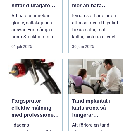
hittar djurägare
mer än bara
rätt vård för hund,
resmålet
Att ha djur innebär
temaresor handlar om
katt och smådjur
glädje, sällskap och
att resa med ett tydligt
ansvar. För många i
fokus natur, mat,
norra Stockholm är det
kultur, historia eller ett
självklart att v...
specifik...
01 juli 2026
30 juni 2026
Färgsprutor –
Tandimplantat i
effektiv målning
karlskrona så
med professionellt
fungerar
resultat
behandlingen och
I dagens
Att förlora en tand
vad du behöver