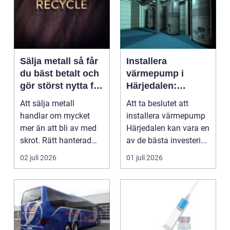
Sälja metall så får
Installera
du bäst betalt och
värmepump i
gör störst nytta för
Härjedalen:
miljön
effektiv och
Att sälja metall
Att ta beslutet att
hållbar
handlar om mycket
installera värmepump
uppvärmning
mer än att bli av med
Härjedalen kan vara en
skrot. Rätt hanterad
av de bästa investeri...
metall blir en värdefu...
02 juli 2026
01 juli 2026