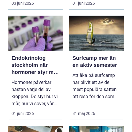
praktiska beslut
03 juni 2026
01 juni 2026
måste...
Endokrinolog
Surfcamp mer än
stockholm när
en aktiv semester
hormoner styr mer
Att åka på surfcamp
än du tror
Hormoner påverkar
har blivit ett av de
nästan varje del av
mest populära sätten
kroppen. De styr hur vi
att resa för den som
mår, hur vi sover, vår
vill kombinera se...
vikt, vår energ...
01 juni 2026
31 maj 2026