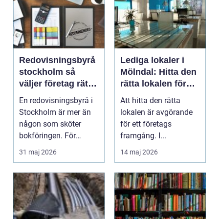
Redovisningsbyrå
Lediga lokaler i
stockholm så
Mölndal: Hitta den
väljer företag rätt
rätta lokalen för
partner för
ditt företag
En redovisningsbyrå i
Att hitta den rätta
ekonomin
Stockholm är mer än
lokalen är avgörande
någon som sköter
för ett företags
bokföringen. För
framgång. I...
många företag
31 maj 2026
14 maj 2026
fungerar b...