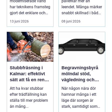
moderniserade värld
påverkar mer än
veta
har teknikens framsteg
leendet. Många märker
gjort det enklare och
snabbt skillnad i både
mer effektfullt att g...
tuggförmåga, tal oc...
13 juni 2026
08 juni 2026
Stubbfräsning i
Begravningsbyrå
Kalmar: effektivt
mölndal stöd,
sätt att få en ren
vägledning och
och säker tomt
trygghet när
Att ha kvar stubbar
När någon nära dör
någon går bort
efter trädfällning kan
hamnar många i ett
ställa till mer problem
läge där sorgen är
än mång...
stark, samtidigt som