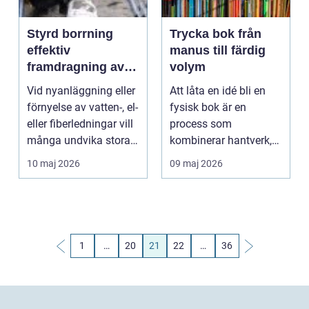
Styrd borrning
Trycka bok från
effektiv
manus till färdig
framdragning av
volym
ledningar utan
Vid nyanläggning eller
Att låta en idé bli en
grävning
förnyelse av vatten-, el-
fysisk bok är en
eller fiberledningar vill
process som
många undvika stora
kombinerar hantverk,
schak...
teknik och logistik.
10 maj 2026
09 maj 2026
Många ...
1
…
20
21
22
…
36