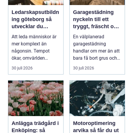
Ledarskapsutbildn
Garagestädning
ing göteborg så
nyckeln till ett
utvecklar du
tryggt, fräscht och
ledare som håller i
hållbart garage
Att leda människor är
En välplanerad
längden
mer komplext än
garagestädning
någonsin. Tempot
handlar om mer än att
ökar, omvärlden
bara få bort grus och
förändras snabbt och
damm från golvet.
30 juli 2026
30 juli 2026
medarbet...
Rena gar...
Anlägga trädgård i
Motoroptimering
Enköping: så
arvika så får du ut