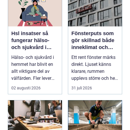
Hsl insatser så
Fönsterputs som
fungerar hälso-
gör skillnad både
och sjukvård i
inneklimat och
hemmet
utsikt
Hälso- och sjukvård i
Ett rent fönster märks
hemmet har blivit en
direkt. Ljuset känns
allt viktigare del av
klarare, rummen
välfärden. Fler lever
upplevs större och hela
längre, fler ...
hemmet eller kon...
02 augusti 2026
31 juli 2026