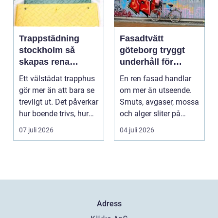
Trappstädning
Fasadtvätt
stockholm så
göteborg tryggt
skapas rena
underhåll för
trapphus som
hållbara fasader
Ett välstädat trapphus
En ren fasad handlar
håller över tid
gör mer än att bara se
om mer än utseende.
trevligt ut. Det påverkar
Smuts, avgaser, mossa
hur boende trivs, hur
och alger sliter på
besöka...
materialen och ka...
07 juli 2026
04 juli 2026
Adress