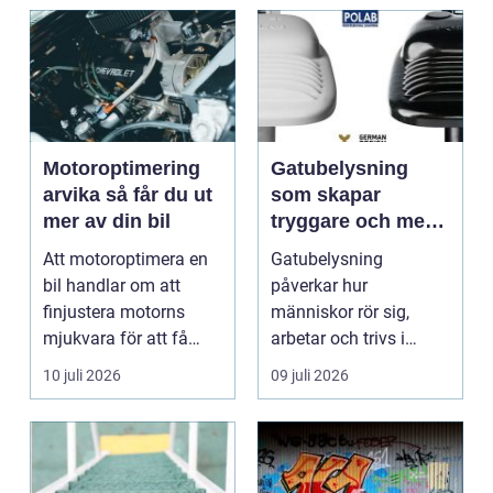
Motoroptimering
Gatubelysning
arvika så får du ut
som skapar
mer av din bil
tryggare och mer
hållbara miljöer
Att motoroptimera en
Gatubelysning
bil handlar om att
påverkar hur
finjustera motorns
människor rör sig,
mjukvara för att få
arbetar och trivs i
bättre respons, mer k...
städer och samhällen.
10 juli 2026
09 juli 2026
Bra belysnin...