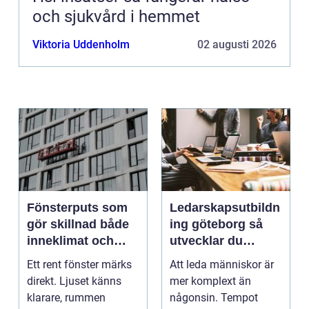
och sjukvård i hemmet
Viktoria Uddenholm
02 augusti 2026
Fönsterputs som
Ledarskapsutbildn
gör skillnad både
ing göteborg så
inneklimat och
utvecklar du
utsikt
ledare som håller i
Ett rent fönster märks
Att leda människor är
längden
direkt. Ljuset känns
mer komplext än
klarare, rummen
någonsin. Tempot