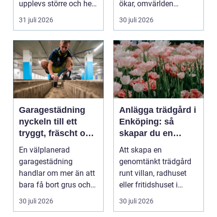
upplevs större och hela
ökar, omvärlden
hemmet eller kon...
förändras snabbt och
31 juli 2026
30 juli 2026
medarbet...
Garagestädning
Anlägga trädgård i
nyckeln till ett
Enköping: så
tryggt, fräscht och
skapar du en
hållbart garage
hållbar och
En välplanerad
Att skapa en
harmonisk
garagestädning
genomtänkt trädgård
utemiljö
handlar om mer än att
runt villan, radhuset
bara få bort grus och
eller fritidshuset i
damm från golvet.
Enkö...
30 juli 2026
30 juli 2026
Rena gar...