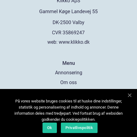
web:
www.klikko.dk
Menu
Annonsering
Om oss
Cookies
På vores website bruges cookies til at huske dine indstillinger,
Kontakta oss
statistik og personalisering af indhold og annoncer. Denne
Sitemap
information deles med tredjepart. Ved fortsat brug af websiden
godkender du cookiepolitikken.
Ok
Privatlivspolitik