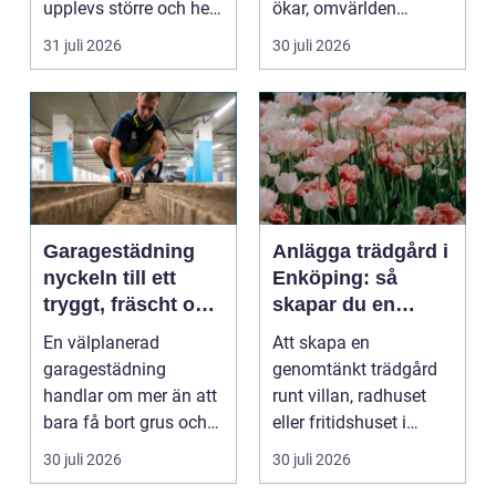
upplevs större och hela
ökar, omvärlden
hemmet eller kon...
förändras snabbt och
31 juli 2026
30 juli 2026
medarbet...
Garagestädning
Anlägga trädgård i
nyckeln till ett
Enköping: så
tryggt, fräscht och
skapar du en
hållbart garage
hållbar och
En välplanerad
Att skapa en
harmonisk
garagestädning
genomtänkt trädgård
utemiljö
handlar om mer än att
runt villan, radhuset
bara få bort grus och
eller fritidshuset i
damm från golvet.
Enkö...
30 juli 2026
30 juli 2026
Rena gar...