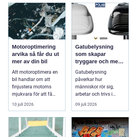
Motoroptimering
Gatubelysning
arvika så får du ut
som skapar
mer av din bil
tryggare och mer
hållbara miljöer
Att motoroptimera en
Gatubelysning
bil handlar om att
påverkar hur
finjustera motorns
människor rör sig,
mjukvara för att få
arbetar och trivs i
bättre respons, mer k...
städer och samhällen.
10 juli 2026
09 juli 2026
Bra belysnin...