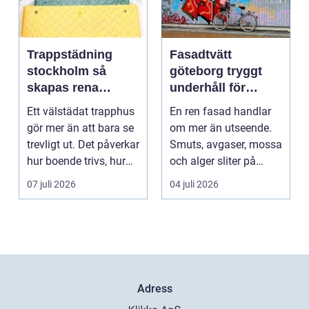
Trappstädning
Fasadtvätt
stockholm så
göteborg tryggt
skapas rena
underhåll för
trapphus som
hållbara fasader
Ett välstädat trapphus
En ren fasad handlar
håller över tid
gör mer än att bara se
om mer än utseende.
trevligt ut. Det påverkar
Smuts, avgaser, mossa
hur boende trivs, hur
och alger sliter på
besöka...
materialen och ka...
07 juli 2026
04 juli 2026
Adress