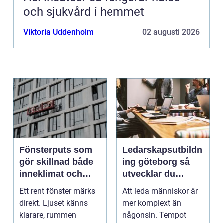
och sjukvård i hemmet
Viktoria Uddenholm
02 augusti 2026
Fönsterputs som
Ledarskapsutbildn
gör skillnad både
ing göteborg så
inneklimat och
utvecklar du
utsikt
ledare som håller i
Ett rent fönster märks
Att leda människor är
längden
direkt. Ljuset känns
mer komplext än
klarare, rummen
någonsin. Tempot