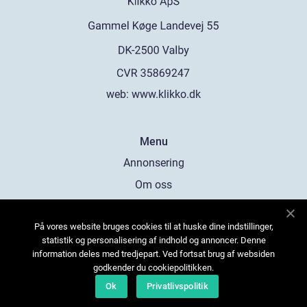
web:
www.klikko.dk
Menu
Annonsering
Om oss
Cookies
På vores website bruges cookies til at huske dine indstillinger,
Kontakta oss
statistik og personalisering af indhold og annoncer. Denne
Sitemap
information deles med tredjepart. Ved fortsat brug af websiden
godkender du cookiepolitikken.
Ok
Privatlivspolitik