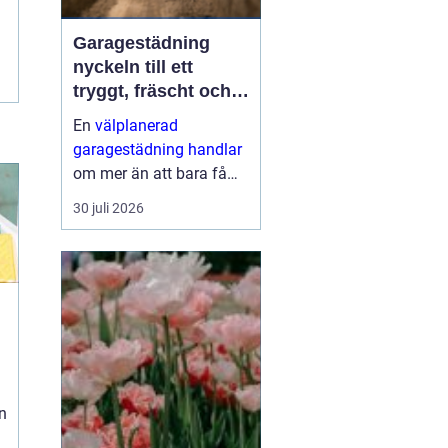
Garagestädning
nyckeln till ett
tryggt, fräscht och
hållbart garage
En
välplanerad
garagestädning handlar
om mer än att bara få
bort grus och damm från
30 juli 2026
golvet. Rena garage ger
säkrare trafikytor,
minskar risken för
fuktskador och skapar
en bättre inomhu...
n