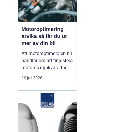
Motoroptimering
arvika så får du ut
mer av din bil
Att motoroptimera en bil
handlar om att finjustera
motorns mjukvara för att
få bättre respons, mer
10 juli 2026
kraft och ofta också
lägre
bränsleförbrukning. För
bilägare i Arvika har
intresset ökat tydligt de
senaste åren. Många ser
motoroptimering som ett
smar...