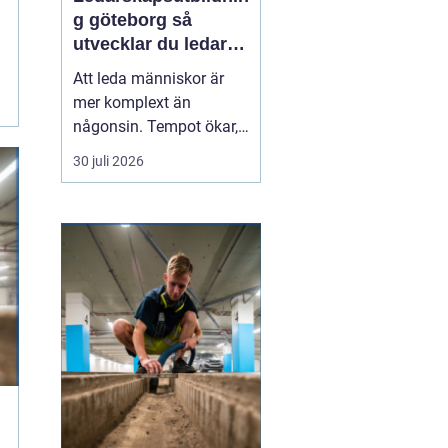
g göteborg så
utvecklar du ledare
som håller i längden
Att leda människor är
mer komplext än
någonsin. Tempot ökar,
omvärlden förändras
30 juli 2026
snabbt och medarbetare
förväntar sig både
tydlighet och omtanke.
Många organisationer
upptäcker därför samma
sak: en
gen...