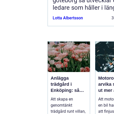
göteborg så utvecklar du
ledare som håller i lä
Lotta Albertsson
3
Anlägga
Motoro
trädgård i
arvika så får du
Enköping: så
ut mer 
skapar du en
Att skapa en
Att moto
hållbar och
genomtänkt
en bil h
harmonisk
trädgård runt villan,
att finju