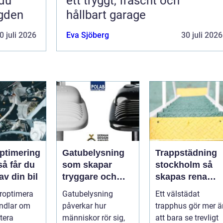
ett tryggt, fräscht och
ngden
hållbart garage
0 juli 2026
Eva Sjöberg
30 juli 2026
ptimering
Gatubelysning
Trappstädning
som skapar
stockholm så
av din bil
tryggare och
skapas rena
mer hållbara
trapphus som
roptimera
Gatubelysning
Ett välstädat
miljöer
håller över tid
andlar om
påverkar hur
trapphus gör mer ä
stera
människor rör sig,
att bara se trevligt