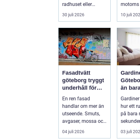
utemiljö
radhuset eller
motorns
fritidshuset i Enkö...
för att f
30 juli 2026
10 juli 20
respons, 
Fasadtvätt
Gardin
göteborg tryggt
Götebo
underhåll för
än bara
hållbara fasader
fönstre
En ren fasad
Gardiner
handlar om mer än
hur ett 
utseende. Smuts,
på bara 
avgaser, mossa och
sekunder
alger sliter på
ljuset, d
04 juli 2026
03 juli 20
materialen och ka...