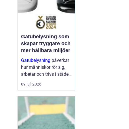
Gatubelysning som
skapar tryggare och
mer hållbara miljöer
Gatubelysning
påverkar
hur människor rör sig,
arbetar och trivs i städer
och samhällen. Bra
09 juli 2026
belysning handlar inte
bara om att se var man
sätter fötterna. Den
formar hur trygg en plats
känns, hur mycket energi
som ...