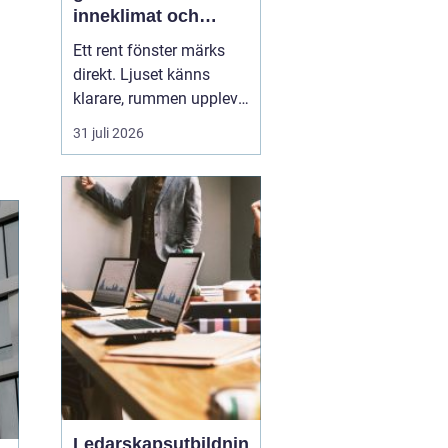
inneklimat och
utsikt
Ett rent fönster märks
direkt. Ljuset känns
klarare, rummen upplevs
större och hela hemmet
31 juli 2026
eller kontoret ser mer
välskött ut. Samtidigt
är
fönsterputs något
många drar sig för. Det
tar ti...
Ledarskapsutbildnin