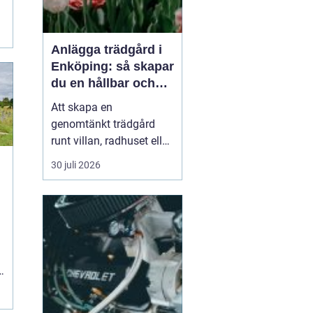
r
Anlägga trädgård i
Enköping: så skapar
du en hållbar och
harmonisk utemiljö
Att skapa en
genomtänkt trädgård
runt villan, radhuset eller
fritidshuset i Enköping
30 juli 2026
handlar om mycket mer
än att plantera några
buskar. En bra trädgård
fungerar året runt, är lätt
att sk&oum...
h