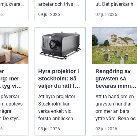
 mjukvara
arbetar och trivs i
ut. Det påverkar hu
å bättre
städer och
boende trivs, hur
26
09 juli 2026
07 juli 2026
mer k...
samhällen. Bra
besöka...
belysnin...
er
Hyra projektor i
Rengöring av
rg: mer
Stockholm: Så
gravsten så
 tyg vid
väljer du rätt för
bevaras minnet
t
ditt event
med omsorg
 påverkar
Att hyra projektor i
Att ta hand om en
rum upplevs
Stockholm kan
gravsten handlar
några
verka enkelt vid
om mer än bara
. De styr
första anblicken.
yttre vård. Rena oc
&au...
Men ska bilden vara
välskötta gravar
26
03 juli 2026
02 juli 2026
stor,...
signalerar o...