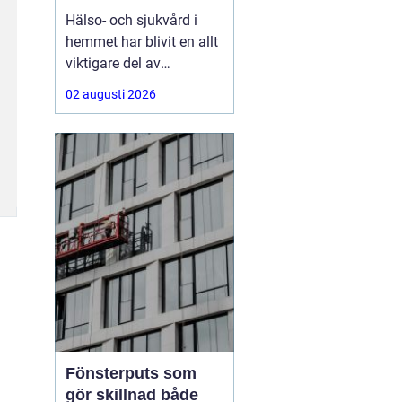
Hälso- och sjukvård i
hemmet har blivit en allt
viktigare del av
välfärden. Fler lever
02 augusti 2026
längre, fler har komplexa
behov, och många vill
kunna bo kvar hemma
så länge som möjligt.
Här
spelar HSL insatser
en
Fönsterputs som
gör skillnad både