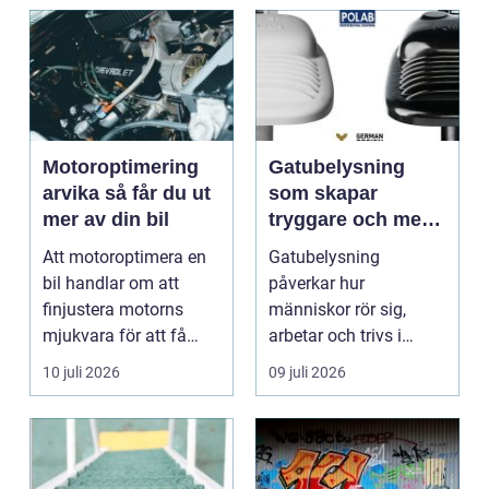
Motoroptimering
Gatubelysning
arvika så får du ut
som skapar
mer av din bil
tryggare och mer
hållbara miljöer
Att motoroptimera en
Gatubelysning
bil handlar om att
påverkar hur
finjustera motorns
människor rör sig,
mjukvara för att få
arbetar och trivs i
bättre respons, mer k...
städer och samhällen.
10 juli 2026
09 juli 2026
Bra belysnin...