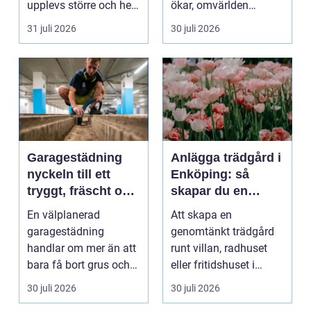
upplevs större och hela
ökar, omvärlden
hemmet eller kon...
förändras snabbt och
31 juli 2026
30 juli 2026
medarbet...
Garagestädning
Anlägga trädgård i
nyckeln till ett
Enköping: så
tryggt, fräscht och
skapar du en
hållbart garage
hållbar och
En välplanerad
Att skapa en
harmonisk
garagestädning
genomtänkt trädgård
utemiljö
handlar om mer än att
runt villan, radhuset
bara få bort grus och
eller fritidshuset i
damm från golvet.
Enkö...
30 juli 2026
30 juli 2026
Rena gar...