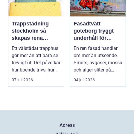
Trappstädning
Fasadtvätt
stockholm så
göteborg tryggt
skapas rena
underhåll för
trapphus som
hållbara fasader
Ett välstädat trapphus
En ren fasad handlar
håller över tid
gör mer än att bara se
om mer än utseende.
trevligt ut. Det påverkar
Smuts, avgaser, mossa
hur boende trivs, hur
och alger sliter på
besöka...
materialen och ka...
07 juli 2026
04 juli 2026
Adress