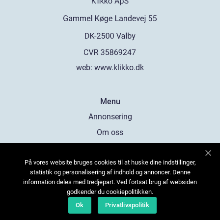
web:
www.klikko.dk
Menu
Annonsering
Om oss
Cookies
På vores website bruges cookies til at huske dine indstillinger,
Kontakta oss
statistik og personalisering af indhold og annoncer. Denne
Sitemap
information deles med tredjepart. Ved fortsat brug af websiden
godkender du cookiepolitikken.
Ok
Privatlivspolitik