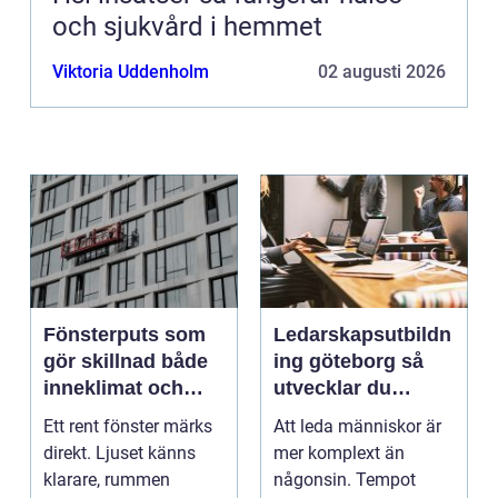
och sjukvård i hemmet
Viktoria Uddenholm
02 augusti 2026
Fönsterputs som
Ledarskapsutbildn
gör skillnad både
ing göteborg så
inneklimat och
utvecklar du
utsikt
ledare som håller i
Ett rent fönster märks
Att leda människor är
längden
direkt. Ljuset känns
mer komplext än
klarare, rummen
någonsin. Tempot