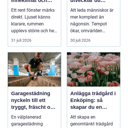
inneklimat och
utvecklar du
utsikt
ledare som håller i
Ett rent fönster märks
Att leda människor är
längden
direkt. Ljuset känns
mer komplext än
klarare, rummen
någonsin. Tempot
upplevs större och hela
ökar, omvärlden
hemmet eller kon...
förändras snabbt och
31 juli 2026
30 juli 2026
medarbet...
Garagestädning
Anlägga trädgård i
nyckeln till ett
Enköping: så
tryggt, fräscht och
skapar du en
hållbart garage
hållbar och
En välplanerad
Att skapa en
harmonisk
garagestädning
genomtänkt trädgård
utemiljö