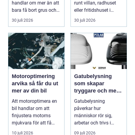
handlar om mer än att
runt villan, radhuset
bara få bort grus och
eller fritidshuset i
damm från golvet.
Enkö...
30 juli 2026
30 juli 2026
Rena gar...
Motoroptimering
Gatubelysning
arvika så får du ut
som skapar
mer av din bil
tryggare och mer
hållbara miljöer
Att motoroptimera en
Gatubelysning
bil handlar om att
påverkar hur
finjustera motorns
människor rör sig,
mjukvara för att få
arbetar och trivs i
bättre respons, mer k...
städer och samhällen.
10 juli 2026
09 juli 2026