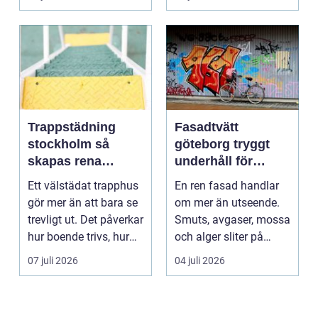
Bra belysnin...
Trappstädning
Fasadtvätt
stockholm så
göteborg tryggt
skapas rena
underhåll för
trapphus som
hållbara fasader
Ett välstädat trapphus
En ren fasad handlar
håller över tid
gör mer än att bara se
om mer än utseende.
trevligt ut. Det påverkar
Smuts, avgaser, mossa
hur boende trivs, hur
och alger sliter på
besöka...
materialen och ka...
07 juli 2026
04 juli 2026