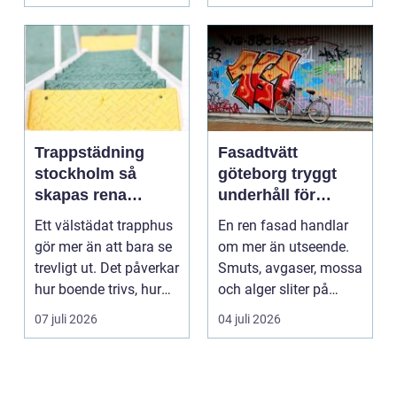
Bra belysnin...
Trappstädning
Fasadtvätt
stockholm så
göteborg tryggt
skapas rena
underhåll för
trapphus som
hållbara fasader
Ett välstädat trapphus
En ren fasad handlar
håller över tid
gör mer än att bara se
om mer än utseende.
trevligt ut. Det påverkar
Smuts, avgaser, mossa
hur boende trivs, hur
och alger sliter på
besöka...
materialen och ka...
07 juli 2026
04 juli 2026