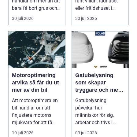
handlar om mer än att
runt villan, radhuset
bara få bort grus och
eller fritidshuset i
damm från golvet.
Enkö...
30 juli 2026
30 juli 2026
Rena gar...
Motoroptimering
Gatubelysning
arvika så får du ut
som skapar
mer av din bil
tryggare och mer
hållbara miljöer
Att motoroptimera en
Gatubelysning
bil handlar om att
påverkar hur
finjustera motorns
människor rör sig,
mjukvara för att få
arbetar och trivs i
bättre respons, mer k...
städer och samhällen.
10 juli 2026
09 juli 2026