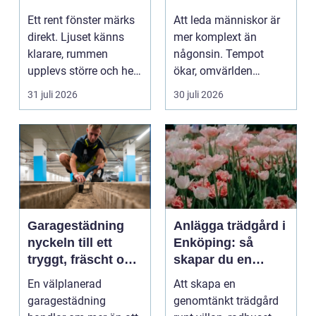
utsikt
ledare som håller i
Ett rent fönster märks
Att leda människor är
längden
direkt. Ljuset känns
mer komplext än
klarare, rummen
någonsin. Tempot
upplevs större och hela
ökar, omvärlden
hemmet eller kon...
förändras snabbt och
31 juli 2026
30 juli 2026
medarbet...
Garagestädning
Anlägga trädgård i
nyckeln till ett
Enköping: så
tryggt, fräscht och
skapar du en
hållbart garage
hållbar och
En välplanerad
Att skapa en
harmonisk
garagestädning
genomtänkt trädgård
utemiljö