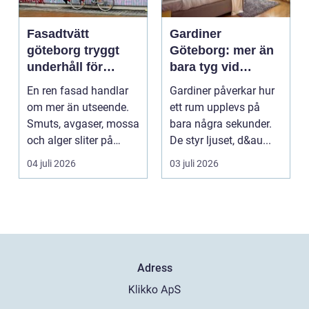
Fasadtvätt
Gardiner
göteborg tryggt
Göteborg: mer än
underhåll för
bara tyg vid
hållbara fasader
fönstret
En ren fasad handlar
Gardiner påverkar hur
om mer än utseende.
ett rum upplevs på
Smuts, avgaser, mossa
bara några sekunder.
och alger sliter på
De styr ljuset, d&au...
materialen och ka...
04 juli 2026
03 juli 2026
Adress