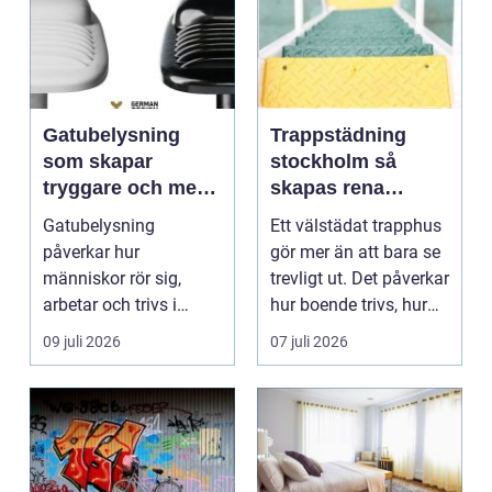
Gatubelysning
Trappstädning
som skapar
stockholm så
tryggare och mer
skapas rena
hållbara miljöer
trapphus som
Gatubelysning
Ett välstädat trapphus
håller över tid
påverkar hur
gör mer än att bara se
människor rör sig,
trevligt ut. Det påverkar
arbetar och trivs i
hur boende trivs, hur
städer och samhällen.
besöka...
09 juli 2026
07 juli 2026
Bra belysnin...