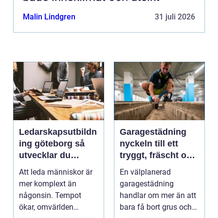
Malin Lindgren
31 juli 2026
Ledarskapsutbildn
Garagestädning
ing göteborg så
nyckeln till ett
utvecklar du
tryggt, fräscht och
ledare som håller i
hållbart garage
Att leda människor är
En välplanerad
längden
mer komplext än
garagestädning
någonsin. Tempot
handlar om mer än att
ökar, omvärlden
bara få bort grus och